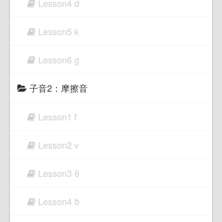
Lesson4 d
Lesson5 k
Lesson6 g
子音2：摩擦音
Lesson1 f
Lesson2 v
Lesson3 θ
Lesson4 ð