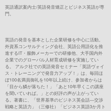
英語通訳案内士/英語発音矯正とビジネス英語が専
門。
英語の発音を基本とした企業研修を中心に活動。
外資系コンサルティング会社、英語公用語化を推
進するIT・服飾メーカーでの研修他、大手国内外
企業でのグローバル人材育成研修を実施してい
る。 アルク社での英語発音セミナー「英語ヴォイ
ス・トレーニングで発音力アップ！」は、毎回ほ
ぼ100名満員御礼を10年以上続け、参加者からは
「目から鱗が落ちた！」「あと10年早くこの講座
を聞いていれば。」との好評の声が上がってい
る。著書に、「世界基準のビジネス英会話―交渉
戦略と英語力」（三修社）「ビジネス英語3か月ト