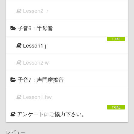
Lesson2 ｒ
子音6：半母音
Lesson1 j
Lesson2 w
子音7：声門摩擦音
Lesson1 hw
アンケートにご協力下さい。
レビュー