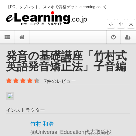
【PC、タブレット、スマホで資格ゲット elearning.co.jp】
小
中
大
発音の基礎講座「竹村式
英語発音矯正法」子音編
7件のレビュー
インストラクター
竹村 和浩
㈱Universal Education代表取締役