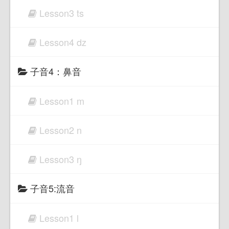
Lesson3 ts
Lesson4 dz
子音4：鼻音
Lesson1 m
Lesson2 n
Lesson3 ŋ
子音5:流音
Lesson1 l