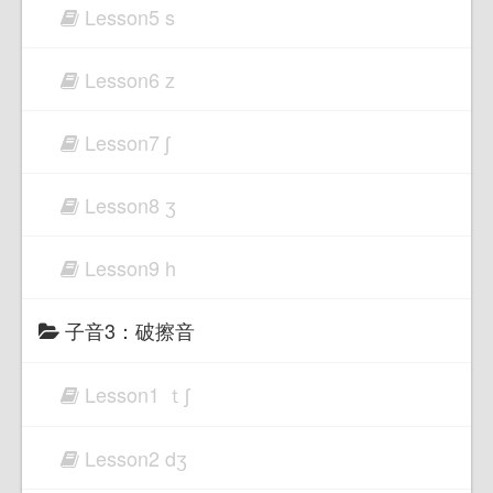
Lesson5 s
Lesson6 z
Lesson7 ʃ
Lesson8 ʒ
Lesson9 h
子音3：破擦音
Lesson1 ｔʃ
Lesson2 dʒ