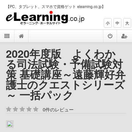
【PC、タブレット、スマホで資格ゲット elearning.co.jp】
小
中
大
2020年度版 よくわか
る司法試験・予備試験対
策 基礎講座～遠藤輝好弁
護士のクエストシリーズ
～ 一括パック
0件のレビュー