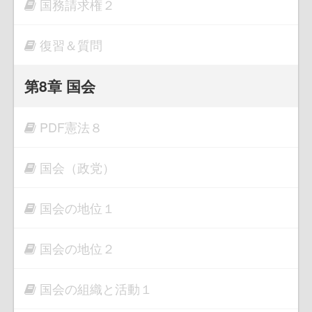
国務請求権２
復習＆質問
第8章 国会
PDF憲法８
国会（政党）
国会の地位１
国会の地位２
国会の組織と活動１