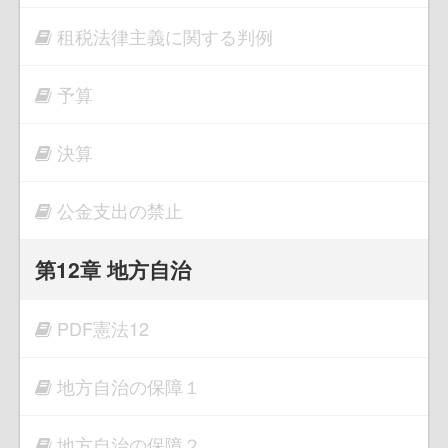
租税法律主義に関する判例
予算
決算
公金支出の禁止
第12章 地方自治
PDF憲法12
地方自治の保障１
地方自治の保障２