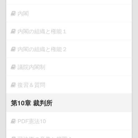
内閣
内閣の組織と権能１
内閣の組織と権能２
議院内閣制
復習＆質問
第10章 裁判所
PDF憲法10