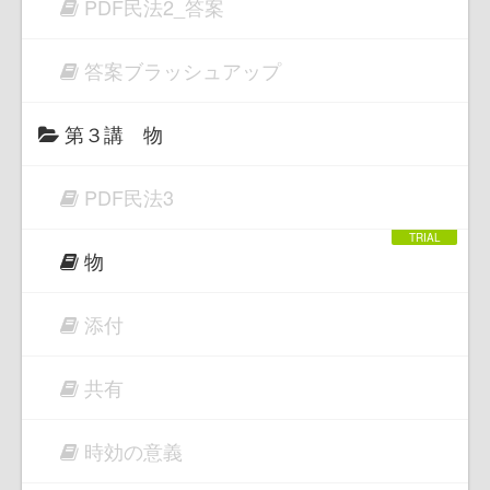
PDF民法2_答案
答案ブラッシュアップ
第３講 物
PDF民法3
物
添付
共有
時効の意義