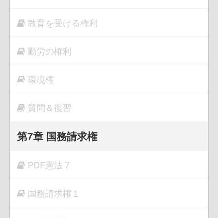
教育を受ける権利
勤労の権利
環境権
質問＆復習
第7章 国務請求権
PDF憲法７
国務請求権１