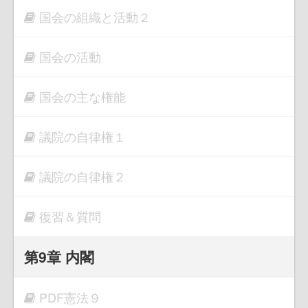
国会の組織と活動２
国会の活動
国会の主な権能
議院の自律権１
議院の自律権２
復習＆質問
第9章 内閣
PDF憲法９