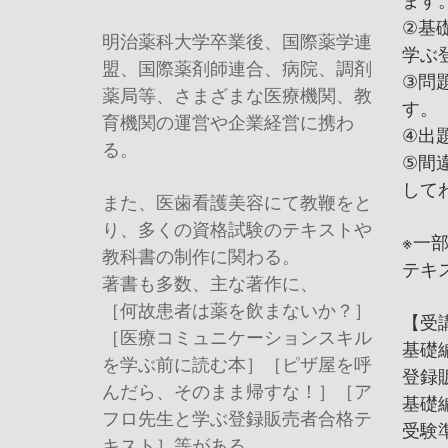
②基
明治薬科大学卒業後、国際薬学連
学ぶ
盟、国際薬剤師連合、病院、調剤
③問
薬局等、さまざまな医療機関、教
す。
育機関の運営や企業経営に携わ
④出
る。
⑤間
して
また、医歯看護美容にて教鞭をと
り、多くの資格試験のテキストや
※一
教科書の制作に関わる。
テキ
著書も多数、主な著作に、
［何故患者は薬を飲まないか？］
【受
［医療コミュニケーションスキル
基礎
を学ぶ前に読む本］［ピザ屋を呼
登録
んだら、そのまま帰すな！］［ア
基礎
フロ先生と学ぶ登録販売者合格テ
受験
キスト］等がある。