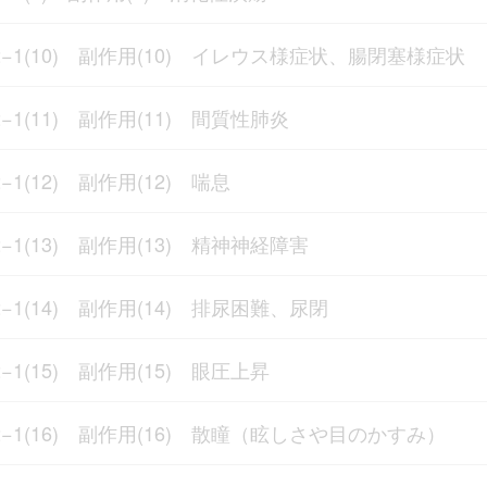
2−1(10) 副作用(10) イレウス様症状、腸閉塞様症状
2−1(11) 副作用(11) 間質性肺炎
2−1(12) 副作用(12) 喘息
2−1(13) 副作用(13) 精神神経障害
2−1(14) 副作用(14) 排尿困難、尿閉
2−1(15) 副作用(15) 眼圧上昇
2−1(16) 副作用(16) 散瞳（眩しさや目のかすみ）