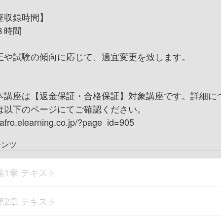
座収録時間】
８時間
正や試験の傾向に応じて、適宜変更を致します。
本講座は【返金保証・合格保証】対象講座です。詳細に
は以下のページにてご確認ください。
//afro.elearning.co.jp/?page_id=905
テンツ
第1章 テキスト
第2章 テキスト