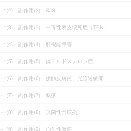
2−1(2) 副作用(2) SJS
2−1(3) 副作用(3) 中毒性表皮壊死症（TEN）
2−1(4) 副作用(4) 肝機能障害
2−1(5) 副作用(5) 偽アルドステロン症
2−1(6) 副作用(6) 接触皮膚炎、光線過敏症
2−1(7) 副作用(7) 薬疹
2−1(8) 副作用(8) 無菌性髄膜炎
2−1(9) 副作用(9) 消化性潰瘍