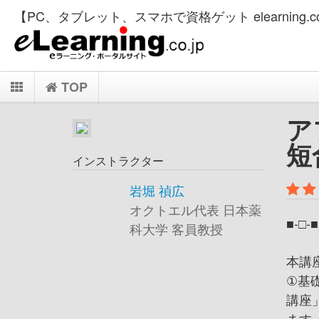
【PC、タブレット、スマホで資格ゲット elearning.co
TOP
ア
短
インストラクター
岩堀 禎広
オクトエル代表 日本薬
■-□
科大学 客員教授
本講
①基
講座
ます