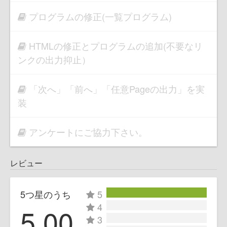
プログラムの修正(一覧プログラム)
HTMLの修正とプログラムの追加(不要なリ
ンクの出力抑止）
「次へ」「前へ」「任意Pageの出力」を実
装
アンケートにご協力下さい。
レビュー
5つ星のうち
5
4
5.00
3