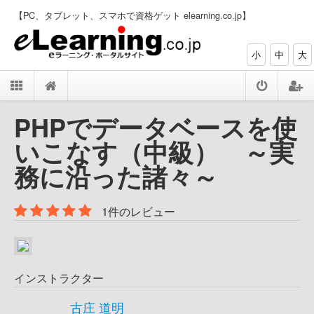
【PC、タブレット、スマホで資格ゲット elearning.co.jp】
小
中
大
PHPでデータベースを使
いこなす（中級） ～実
務に沿った諸々～
1件のレビュー
インストラクター
古庄 道明