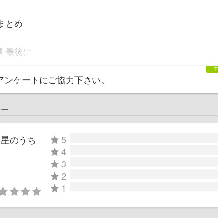
まとめ
最後に
アンケートにご協力下さい。
ュー
つ星のうち
5
4
3
2
1