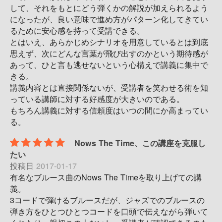
して、それをもとにどう弾くかの解説が加えられるよう
になったが、良い意味で進め方がパターン化してきてい
るために安心感を持って受講できる。
とはいえ、あらかじめシナリオを用意しているとは到底
思えず、次にどんな言葉が飛び出すのかという期待感が
あって、ひと言も逃せないという心構えで講義に集中で
きる。
講義内容とは直接関係ないが、受講者を笑わせる術を知
っている講師に対する好感度が大きいのである。
もちろん講義に対する信頼度はいつの間にか高まってい
る。
Nows The Time、この講座を克服し
たい
投稿日
2017-01-17
有名なブルース曲のNows The Timeを取り上げての講
義。
3コードで弾けるブルースだが、ジャズでのブルースの
弾き方をひとつひとつコードを口頭で伝えながら弾いて