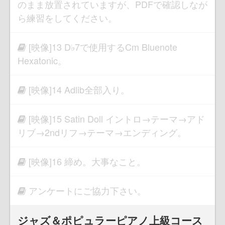
のまま放置されていますが、PDFで確認しなが
ら練習をしてください。
[映像]13 D♭7で使用するCm Bluenote
Hexatonic。
[映像]14 Adlib全部入り。
[映像]15 Satin Doll イントロ→テーマ→アド
リブ→2ndリフ→テーマ→エンディング。
[映像]16 締め。大事なこと。
アンケートにご協力下さい。
ジャズ＆ポピュラーピアノ上級コース