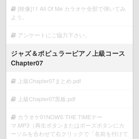
[映像]11 All Of Me カラオケ全部で弾いてみ
よう。
アンケートにご協力下さい。
ジャズ＆ポピュラーピアノ上級コース
Chapter07
上級Chapter07まとめ.pdf
上級Chapter07黒板.pdf
カラオケ01NOWS THE TIMEテー
マ.MP3（再生ボタンまたはポーズボタンにカ
ーソルを合わせて右クリックで「名前を付けて