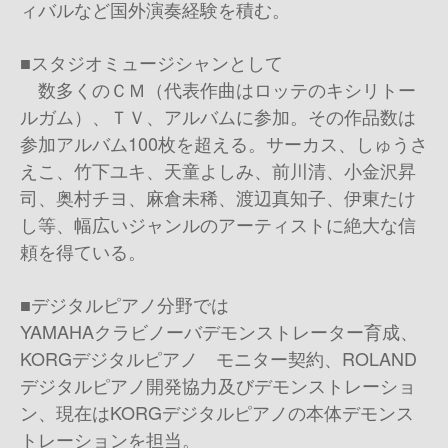
ィバルなど国外演奏経験を積む。
■スタジオミュージシャンとして
数多くのＣＭ（代表作曲はロッテのキシリトー
ルガム）、ＴＶ、アルバムに参加。その作品数は
参加アルバム100枚を超える。サーカス、しゅうさ
えこ、竹下ユキ、天童よしみ、前川清、小金沢昇
司、奥村チヨ、麻倉未稀、渡辺真知子、伊東たけ
し等、幅広いジャンルのアーティストに絶大な信
頼を得ている。
■デジタルピアノ分野では
YAMAHAクラビノーバデモンストレーター育成、
KORGデジタルピアノ モニター契約、ROLAND
デジタルピアノ開発協力及びデモンストレーショ
ン、現在はKORGデジタルピアノの本体デモンス
トレーションを担当。