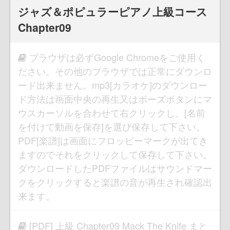
ジャズ＆ポピュラーピアノ上級コース
Chapter09
ブラウザは必ずGoogle Chromeをご使用く
ださい。その他のブラウザでは正常にダウンロ
ード出来ません。mp3[カラオケ]のダウンロー
ド方法は画面中央の再生又はポーズボタンにマ
ウスカーソルを合わせて右クリックし、[名前
を付けて動画を保存]を選び保存して下さい。
PDF[楽譜]は画面にフロッピーマークが出てき
ますのでそれをクリックして保存して下さい。
ダウンロードしたPDFファイルはサウンドマー
クをクリックすると楽譜の音が再生され確認出
来ます。
[PDF] 上級 Chapter09 Mack The Knife まと