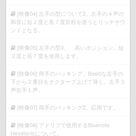
[映像04] 左手の型について2。左手の４声の
和音に短２度と長７度音程を使うとリッチサウ
ンドとなる。
[映像05] 左手の型3。 高いポジション。短
２度と長７度を使用します。
[映像06] 両手のバッキング。Basicな左手の
下から２番目をオクターブ上げて弾く。左手３
声右手１声。
[映像07] 両手のバッキング2。応用です。
[映像08] アドリブで使用するBluenote
Hexatonicについて。