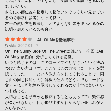
くれたり、親切この上ないし、受講者が確認できるのも
ありがたい。
さらに小節位置を指定して指使いをゆっくりの見せてい
るので非常に参考になって良い。
左手の使い方を披瀝し、どのような効果を得られるかの
説明を加えているのも良い。
All Of Meを徹底解析
投稿日
2017-01-17
On The Sunny Side Of The Streetに続いて、今回はAll
Of Meを徹底的に分析してくれる講座。
いつも感じるのは、このコードでやりなさいという決め
つけた言い方はせず、ここではこの方法（コード）を選
択しました・・・という教え方をしてくれることで、同
じ曲の同じ箇所なのに解釈の仕方でどうにでもコードを
変えられる可能性を示唆してくれるのが非常に良いとい
つも感じる。
大切なことをサラッと披露することもあって常に緊張感
が欠かせないが、何が飛び出すかわからない楽しみが大
きい講座だ。