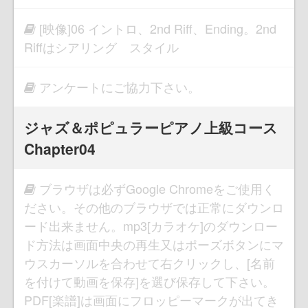
[映像]06 イントロ、2nd Riff、Ending。2nd
Riffはシアリング スタイル
アンケートにご協力下さい。
ジャズ＆ポピュラーピアノ上級コース
Chapter04
ブラウザは必ずGoogle Chromeをご使用く
ださい。その他のブラウザでは正常にダウンロ
ード出来ません。mp3[カラオケ]のダウンロー
ド方法は画面中央の再生又はポーズボタンにマ
ウスカーソルを合わせて右クリックし、[名前
を付けて動画を保存]を選び保存して下さい。
PDF[楽譜]は画面にフロッピーマークが出てき