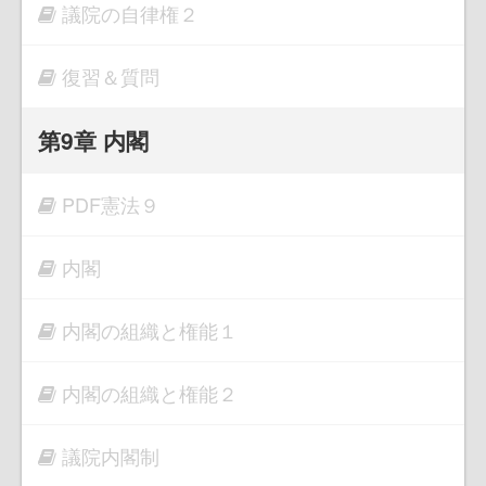
議院の自律権２
復習＆質問
第9章 内閣
PDF憲法９
内閣
内閣の組織と権能１
内閣の組織と権能２
議院内閣制