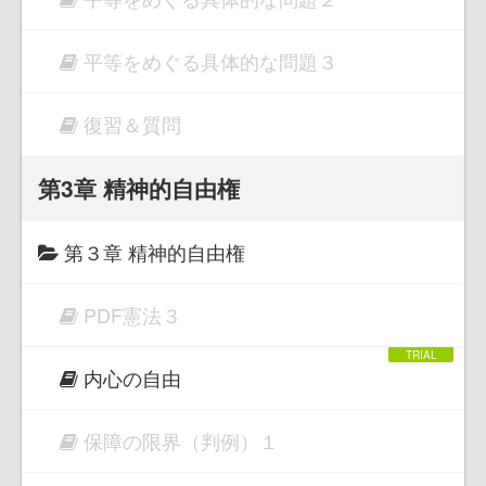
平等をめぐる具体的な問題３
復習＆質問
第3章 精神的自由権
第３章 精神的自由権
PDF憲法３
内心の自由
保障の限界（判例）１