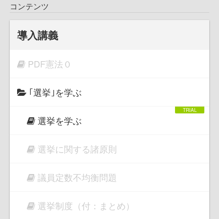
コンテンツ
導入講義
PDF憲法０
｢選挙｣を学ぶ
選挙を学ぶ
選挙に関する諸原則
議員定数不均衡問題
選挙制度（付：まとめ）