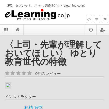
【PC、タブレット、スマホで資格ゲット elearning.co.jp】
小
中
大
〈上司・先輩が理解して
おいてほしい〉 ゆとり
教育世代の特徴
0件のレビュー
インストラクター
柘植 智幸