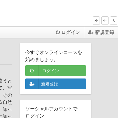
小
中
大
ログイン
新規登録
今すぐオンラインコースを
始めましょう。
ログイン
違うと
新規登録
て、写
。その
る自然
ソーシャルアカウントで
、知っ
ログイン
に知っ