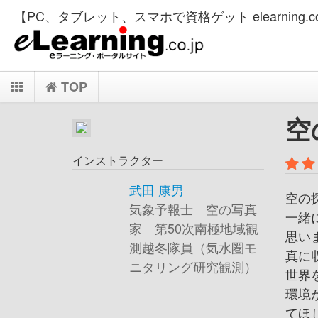
【PC、タブレット、スマホで資格ゲット elearning.co
TOP
空
インストラクター
武田 康男
空の探
気象予報士 空の写真
一緒
家 第50次南極地域観
思い
測越冬隊員（気水圏モ
真に
ニタリング研究観測）
世界
環境
てほ