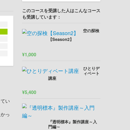
このコースを受講した人はこんなコース
も受講しています：
空の探検
【Season2】
¥1,000
ひとりデ
ィベート
講座
¥5,400
してい
良かっ
『透明標本』製作講座～入
門編～