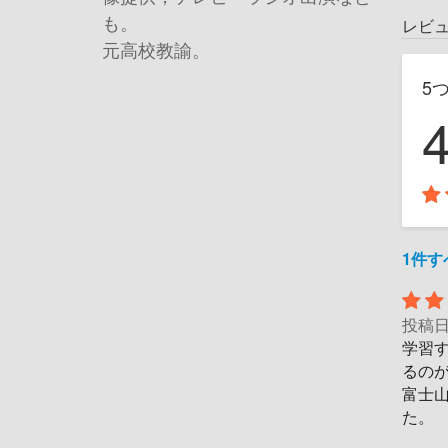
も。
レビ
元高校教諭。
5
1件
投稿
学習
るの
富士
た。