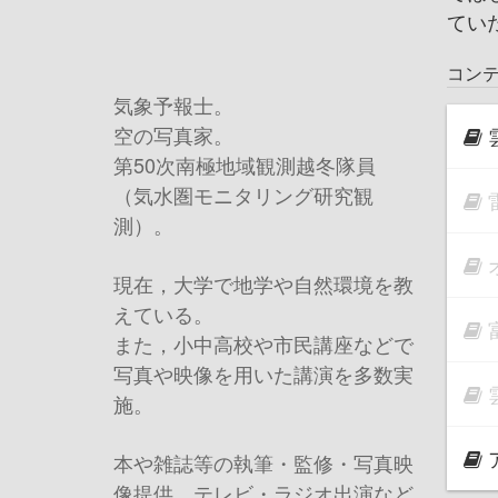
てい
コン
気象予報士。
空の写真家。
第50次南極地域観測越冬隊員
（気水圏モニタリング研究観
測）。
現在，大学で地学や自然環境を教
えている。
また，小中高校や市民講座などで
写真や映像を用いた講演を多数実
施。
本や雑誌等の執筆・監修・写真映
像提供，テレビ・ラジオ出演など