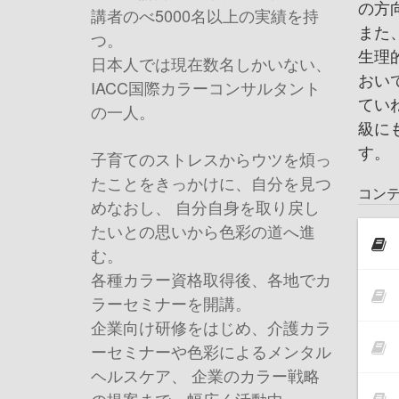
の方
講者のべ5000名以上の実績を持
また
つ。
生理
日本人では現在数名しかいない、
おい
IACC国際カラーコンサルタント
てい
の一人。
級に
す。
子育てのストレスからウツを煩っ
たことをきっかけに、自分を見つ
コン
めなおし、 自分自身を取り戻し
たいとの思いから色彩の道へ進
む。
各種カラー資格取得後、各地でカ
ラーセミナーを開講。
企業向け研修をはじめ、介護カラ
ーセミナーや色彩によるメンタル
ヘルスケア、 企業のカラー戦略