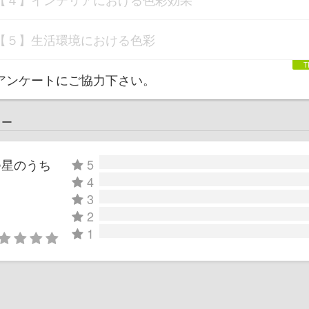
【５】生活環境における色彩
アンケートにご協力下さい。
ュー
つ星のうち
5
4
3
2
1