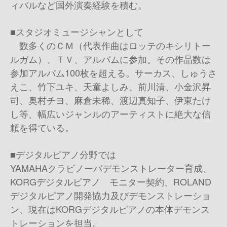
ィバルなど国外演奏経験を積む。
■スタジオミュージシャンとして
数多くのＣＭ（代表作曲はロッテのキシリトー
ルガム）、ＴＶ、アルバムに参加。その作品数は
参加アルバム100枚を超える。サーカス、しゅうさ
えこ、竹下ユキ、天童よしみ、前川清、小金沢昇
司、奥村チヨ、麻倉未稀、渡辺真知子、伊東たけ
し等、幅広いジャンルのアーティストに絶大な信
頼を得ている。
■デジタルピアノ分野では
YAMAHAクラビノーバデモンストレーター育成、
KORGデジタルピアノ モニター契約、ROLAND
デジタルピアノ開発協力及びデモンストレーショ
ン、現在はKORGデジタルピアノの本体デモンス
トレーションを担当。