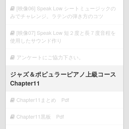
[映像06] Speak Low シートミュージックの
みでチャレンジ。ラテンの弾き方のコツ
[映像07] Speak Low 短２度と長７度音程を
使用したサウンド作り
アンケートにご協力下さい。
ジャズ＆ポピュラーピアノ上級コース
Chapter11
Chapter11まとめ Pdf
Chapter11黒板 Pdf