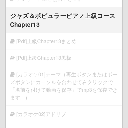
ジャズ＆ポピュラーピアノ上級コース
Chapter13
[Pdf]上級Chapter13まとめ
[Pdf]上級Chapter13黒板
[カラオケ01]テーマ（再生ボタンまたはポー
ズボタンにカーソルを合わせて右クリックで
「名前を付けて動画を保存」でmp3を保存でき
ます。)
[カラオケ02]アドリブ