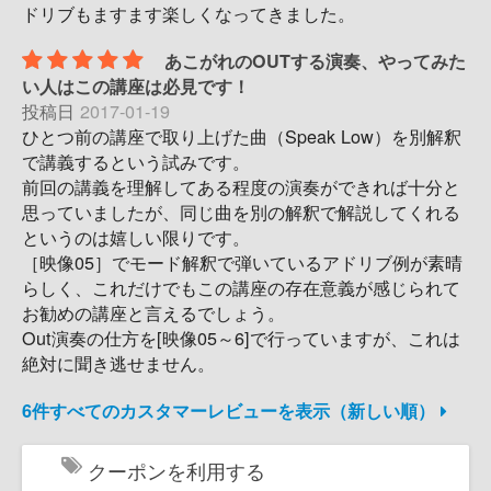
ドリブもますます楽しくなってきました。
あこがれのOUTする演奏、やってみた
い人はこの講座は必見です！
投稿日
2017-01-19
ひとつ前の講座で取り上げた曲（Speak Low）を別解釈
で講義するという試みです。
前回の講義を理解してある程度の演奏ができれば十分と
思っていましたが、同じ曲を別の解釈で解説してくれる
というのは嬉しい限りです。
［映像05］でモード解釈で弾いているアドリブ例が素晴
らしく、これだけでもこの講座の存在意義が感じられて
お勧めの講座と言えるでしょう。
Out演奏の仕方を[映像05～6]で行っていますが、これは
絶対に聞き逃せません。
6件すべてのカスタマーレビューを表示（新しい順）
クーポンを利用する