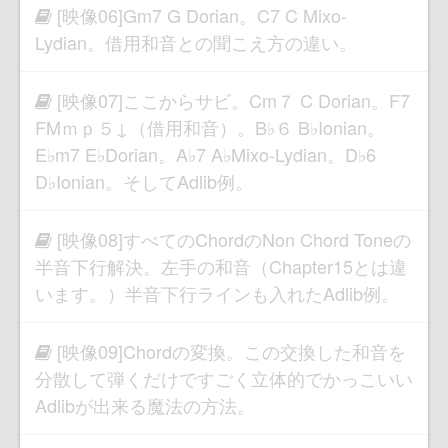
[映像06]Gm7 G Dorian。C7 C Mixo-
Lydian。借用和音との聞こえ方の違い。
[映像07]ここからサビ。Cm７ C Dorian。F7
FMｍｐ５↓（借用和音）。B♭６ B♭Ionian。
E♭m7 E♭Dorian。A♭7 A♭Mixo-Lydian。D♭6
D♭Ionian。そしてAdlib例。
[映像08]すべてのChordのNon Chord Toneの
半音下行解決。左手の和音（Chapter15とは違
います。）半音下行ラインも入れたAdlib例。
[映像09]Chordの変換。この交換した和音を
分散して弾くだけですごく立体的でかっこいい
Adlibが出来る魔法の方法。