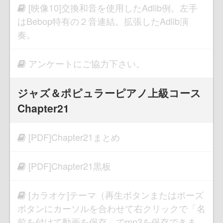
[映像10]交換和音を使用したAdlib例。左手
はBebop特有の２音連結。拡張したAdlib演
奏。
アンケートにご協力下さい。
ジャズ＆ポピュラーピアノ上級コース
Chapter21
[PDF]Chapter21まとめ
[PDF]Chapter21黒板
[カラオケ]テーマ（再生ボタンまたはポーズ
ボタンにカーソルを合わせて右クリックで「名
前を付けて動画を保存」でmp3を保存できま