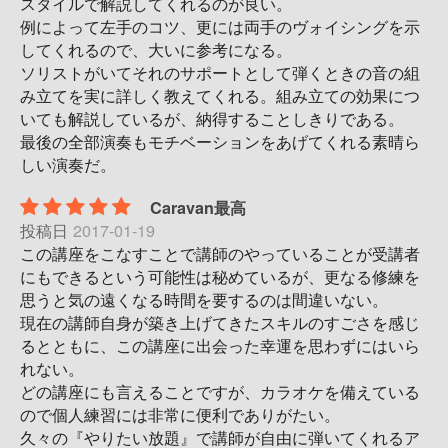
スタイルで解説してくれるのが良い。
例によって左手のコツ、更には両手のヴォイシングを示
してくれるので、大いに参考になる。
ソリストがいてそれのサポートとして弾くときの音の組
み立てを実に詳しく教えてくれる。組み立ての効果につ
いても解説しているが、納得することしきりである。
最後の全部演奏もモチベーションをあげてくれる素晴ら
しい演奏だ。
Caravan最高
投稿日
2017-01-19
この講座をこなすことで講師のやっていることが受講者
にもできるという可能性は秘めているが、更なる修練を
思うと気の遠くなる時間を要するのは間違いない。
現在の講師自身が築き上げてきたスキルのすごさを感じ
るとともに、この講座に出会った幸運を思わずにはいら
れない。
どの講座にも言えることですが、カラオケを備えている
ので個人練習には非常に便利でありがたい。
久々の『やりたい放題』で講師が自由に弾いてくれるア