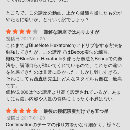
ところで、この講座の動画、上から鍵盤を撮したものが
やたらに暗いが、どういう訳でしょう？
難解な講座ではありますが
投稿日
2017-01-20
これまではBlueNote Hexatonicでアドリブをする方法を
勉強してきたが、この講座ではBebop奏法の練習。
概略でBlueNote Hexatonicを使った奏法とBebopでの奏
法を、講師自らが弾いてくれているので、これらの違い
を体感できたのは非常に良かった。しかし難しすぎる。
それにしても西直樹先生はどんなスタイルも自在、最高
です。
価格\5,000は他の講座より高く設定されているが、あま
りにも濃い内容や大量の資料にまったく不満はない。
最後の模範演奏だけでも五つ星
投稿日
2017-01-20
Confirmationのテーマの作り方をかなり細かく、様々な