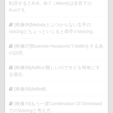
転回するとA♭6。B♭7（Alterd)は全音下の
A♭m7-5。
[映像06]Melodyとぶつからない左手の
Voicingとちょっといじると両手のVoicing。
[映像07]Bluenote HexatonicでAdlibをする為
の説明。
[映像08]Adlibが難しいのでサビを簡単にす
る場合。
[映像09]Adlib例。
[映像10]もう一度Combination Of Diminised
でのVoicingと考え方。