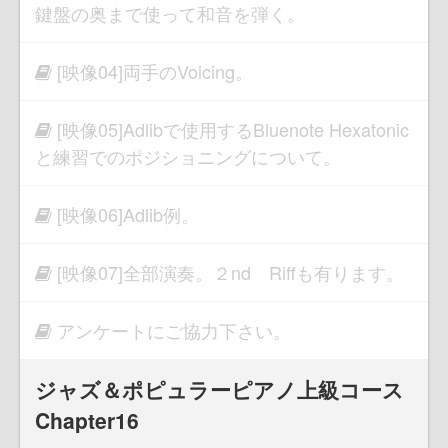
鍵盤の奥まで使って和音を弾く。
[映像04]両手のVoicing。
[映像05]Adlibで使用するBluenote Hexatonic
と練習でのポジショニングについて。
[映像06]Adlib例。
[映像07]全部演奏。２nd Riffも有ります。
アンケートにご協力下さい。
ジャズ＆ポピュラーピアノ上級コース
Chapter16