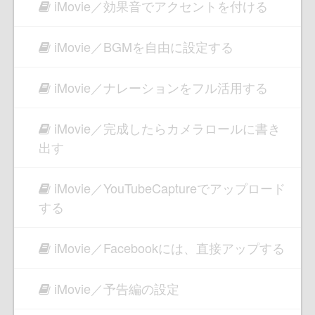
iMovie／効果音でアクセントを付ける
iMovie／BGMを自由に設定する
iMovie／ナレーションをフル活用する
iMovie／完成したらカメラロールに書き
出す
iMovie／YouTubeCaptureでアップロード
する
iMovie／Facebookには、直接アップする
iMovie／予告編の設定