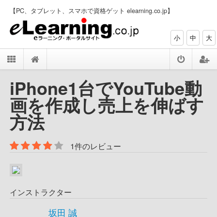
【PC、タブレット、スマホで資格ゲット elearning.co.jp】
小
中
大
iPhone1台でYouTube動
画を作成し売上を伸ばす
方法
1件のレビュー
インストラクター
坂田 誠