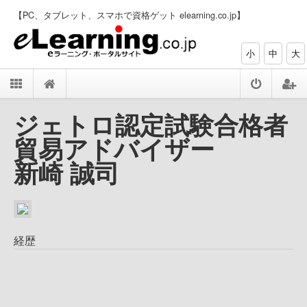
【PC、タブレット、スマホで資格ゲット elearning.co.jp】
小
中
大
ジェトロ認定試験合格者
貿易アドバイザー
新崎 誠司
経歴