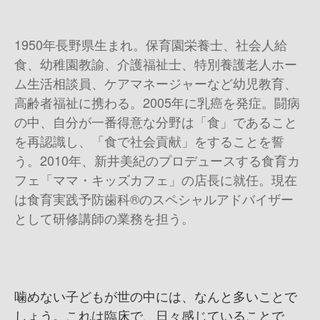
1950年長野県生まれ。保育園栄養士、社会人給
食、幼稚園教諭、介護福祉士、特別養護老人ホー
ム生活相談員、ケアマネージャーなど幼児教育、
高齢者福祉に携わる。
2005
年に乳癌を発症。闘病
の中、自分が一番得意な分野は「食」であること
を再認識し、「食で社会貢献」をすることを誓
う。
2010
年、新井美紀のプロデュースする食育カ
フェ「ママ・キッズカフェ」の店長に就任。現在
は食育実践予防歯科
®
のスペシャルアドバイザー
として研修講師の業務を担う。
噛めない子どもが世の中には、なんと多いことで
しょう。これは臨床で、日々感じていることで