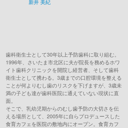
新井 美紀
歯科衛生士として
30
年以上予防歯科に取り組む。
1996
年、さいたま市北区に夫が院長を務めるホワ
イト歯科クリニックを開院し経営者、そして歯科
衛生士として携わる。
3
歳までの口腔環境を整える
ことが何よりむし歯のリスクを下げますが、
3
歳未
満の子ども達が歯科医院に通えていない現状に直
面。
そこで、乳幼児期からのむし歯予防の大切さを伝
える場所として、
2005
年に自らプロデュースした
食育カフェを医院の敷地内にオープン。食育カフ