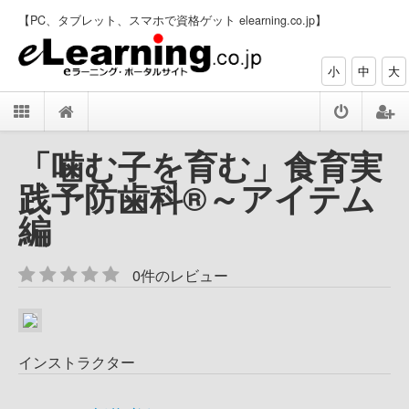
【PC、タブレット、スマホで資格ゲット elearning.co.jp】
小
中
大
「噛む子を育む」食育実
践予防歯科®～アイテム
編
0件のレビュー
インストラクター