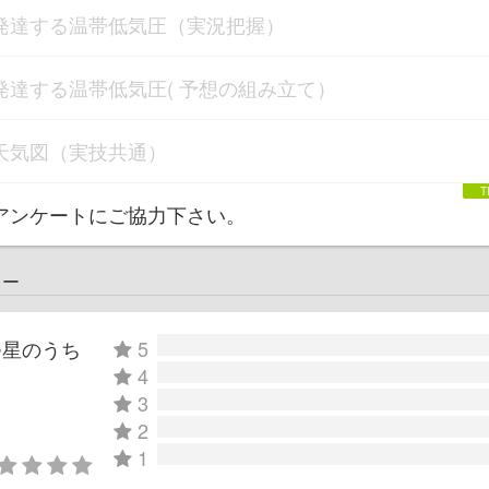
発達する温帯低気圧（実況把握）
発達する温帯低気圧( 予想の組み立て）
天気図（実技共通）
アンケートにご協力下さい。
ュー
つ星のうち
5
4
3
2
1