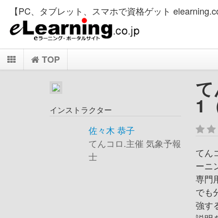
【PC、タブレット、スマホで資格ゲット elearning.co
TOP
て
1
インストラクター
佐々木 恭子
てんコロ.主催 気象予報
てん
士
ーニ
専門
でも
強す