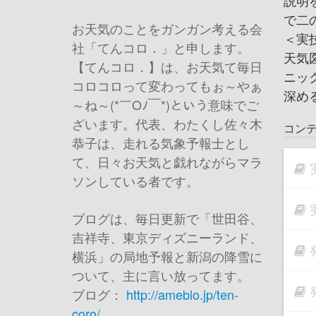
説明
で二
お天気のことをガンガン考える会
＜実
社「てんコロ．」と申します。
天気
【てんコロ．】は、お天気て毎日
ニッ
コロコロって変わってもぉ～やぁ
深め
～ね～(*￣Oﾉ￣*)という意味でご
ざいます。代表、わたくし佐々木
コン
恭子は、走れる気象予報士とし
て、日々お天気と戯れながらマラ
ソンしている者です。
ブログは、毎日更新で「世田谷、
吉祥寺、東京ディズニーランド、
横浜」の局地予報と新潟の降雪に
ついて、主に言い放ってます。
ブログ：
http://ameblo.jp/ten-
coro/