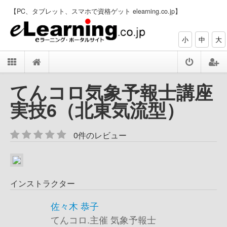
【PC、タブレット、スマホで資格ゲット elearning.co.jp】
小
中
大
てんコロ気象予報士講座
実技6（北東気流型）
0件のレビュー
インストラクター
佐々木 恭子
てんコロ.主催 気象予報士