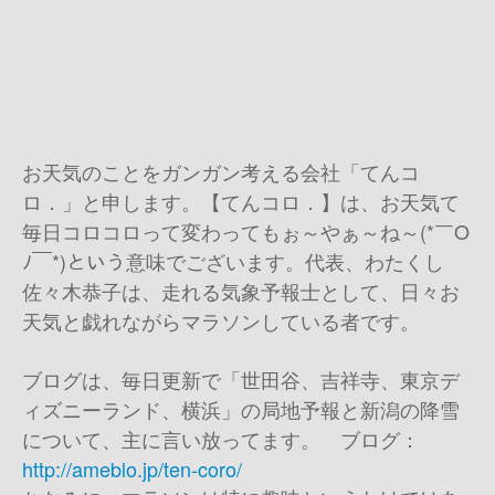
お天気のことをガンガン考える会社「てんコ
ロ．」と申します。【てんコロ．】は、お天気て
毎日コロコロって変わってもぉ～やぁ～ね～(*￣O
ﾉ￣*)という意味でございます。代表、わたくし
佐々木恭子は、走れる気象予報士として、日々お
天気と戯れながらマラソンしている者です。
ブログは、毎日更新で「世田谷、吉祥寺、東京デ
ィズニーランド、横浜」の局地予報と新潟の降雪
について、主に言い放ってます。 ブログ：
http://ameblo.jp/ten-coro/