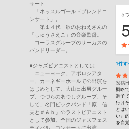
サート」
「ネッスルゴールドブレンドコ
5
ンサート」。
第１４代 歌のおねえさんの
「しゅうさえこ」の音楽監督。
コーラスグループのサーカスの
バンドリーダー。
1件
■ジャズピアニストとしては
ニューヨーク、アポロシアタ
ー、カーネギーホールでの出演を
投稿
はじめとして、大山日出男グルー
概略
調子
プ、つづらのあつしグループ、そ
行け
して、名門ビックバンド「原 信
とは
夫と＃＆ｂ」のラストピアニスト
い』
として参加。全国のジャズフェス
を自
ティバル、コンサートに出演