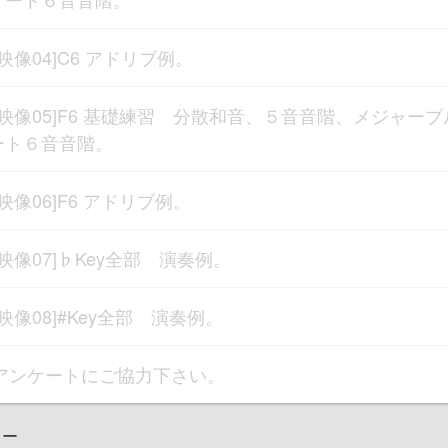
[映像04]C6 アドリブ例。
[映像05]F6 基礎練習 分散和音、５音音階、メジャーブ
ート６音音階。
[映像06]F6 アドリブ例。
[映像07]♭Key全部 演奏例。
[映像08]#Key全部 演奏例。
アンケートにご協力下さい。
ュー