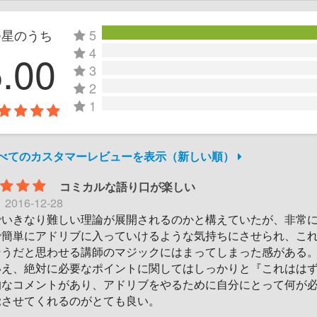
つ星のうち
5
4
5.00
3
2
1
すべてのカスタマーレビューを表示（新しい順）
コミカルな語り口が楽しい
日
2016-12-28
でいきなり難しい理論が展開されるのかと構えていたが、非常
で簡単にアドリブに入っていけるような気持ちにさせられ、こ
そうだと思わせる講師のマジックにはまってしまった感がある
いえ、絶対に必要なポイントに関してはしっかりと『これはは
的なコメントがあり、アドリブをやるために自分にとって何が
覚させてくれるのがとても良い。