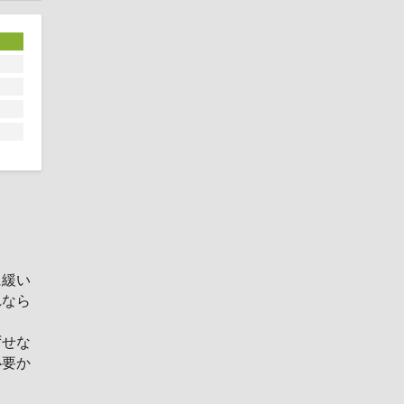
に緩い
れなら
。
ずせな
必要か