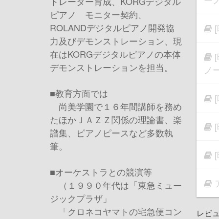
トレーター育成、KORGデジタル
ピアノ モニター契約、
ROLANDデジタルピアノ開発協
力及びデモンストレーション、現
在はKORGデジタルピアノの本体
デモンストレーションを担当。
ノ
■教育方面では
尚美学園で１６年間講師を務め
たほかＪＡＺＺ関係の理論書、楽
譜集、ピアノピースなど多数執
筆。
■オーケストラとの競演等
（１９９０年代は「東急ミュー
ジックプラザ」
「クロネコヤマトの宅急便コン
レビ