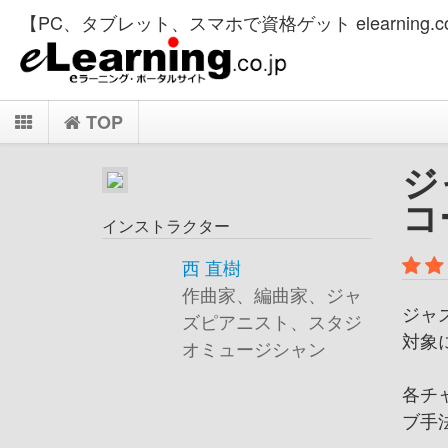
【PC、タブレット、スマホで資格ゲット elearning.co
TOP
ジ
コー
インストラクター
西 直樹
作曲家、編曲家、ジャ
ジャ
ズピアニスト、スタジ
対象
オミュージシャン
各チ
ブ手