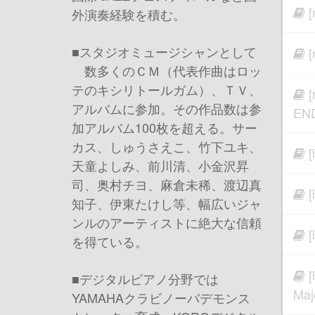
外演奏経験を積む。
■スタジオミュージシャンとして
数多くのＣＭ（代表作曲はロッ
テのキシリトールガム）、ＴＶ、
アルバムに参加。その作品数は参
EN
加アルバム100枚を超える。サー
カス、しゅうさえこ、竹下ユキ、
天童よしみ、前川清、小金沢昇
司、奥村チヨ、麻倉未稀、渡辺真
知子、伊東たけし等、幅広いジャ
ンルのアーティストに絶大な信頼
を得ている。
■デジタルピアノ分野では
Maj
YAMAHAクラビノーバデモンス