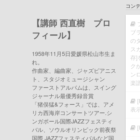
コン
【講師 西直樹 プロ
ブ
フィール】
の
ス
1958年11月5日愛媛県松山市生ま
存
れ。
ク
作曲家、編曲家、ジャズピアニス
ン
ト、スタジオミュージシャン
楽
ファーストアルバムは、スイング
ジャーナル最優秀録音賞
「猪俣猛&フォース」では、アメ
表
リカ西海岸コンサートツアー.シ
ンガポール国際JAZZフェスティ
バル、ソウルオリンピック前夜祭
国際 JAZZフェスティバルなど国