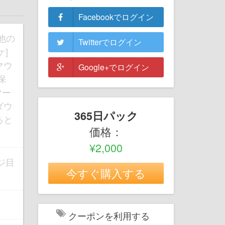
Facebookでログイン
の他の
Twitterでログイン
]
マウ
Google+でログイン
保
マー
ダウ
365日パック
ると
価格：
¥2,000
ージ目
今すぐ購入する
クーポンを利用する