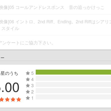
[映像]05 コールアンドレスポンス 音の追っかけっこ
[映像]06 イントロ、2nd Riff、Ending。2nd Riffはシアリ
 スタイル
アンケートにご協力下さい。
ュー
つ星のうち
5
4
5.00
3
2
1