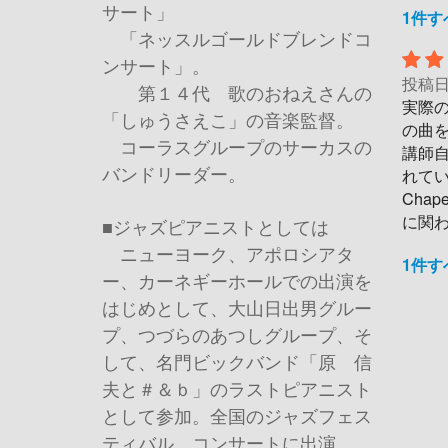
サート」
1件
「ネッスルゴールドブレンドコ
ンサート」。
投稿
第１４代 歌のおねえさんの
実際
「しゅうさえこ」の音楽監督。
の曲
コーラスグループのサーカスの
講師
バンドリーダー。
れて
Cha
に関
■ジャズピアニストとしては
ニューヨーク、アポロシアタ
1件
ー、カーネギーホールでの出演を
はじめとして、大山日出男グルー
プ、つづらのあつしグループ、そ
して、名門ビックバンド「原 信
夫と＃＆ｂ」のラストピアニスト
として参加。全国のジャズフェス
ティバル、コンサートに出演