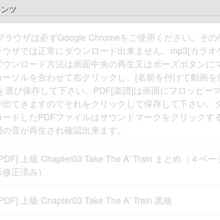
テンツ
ブラウザは必ずGoogle Chromeをご使用ください。そ
ラウザでは正常にダウンロード出来ません。mp3[カラオケ
ダウンロード方法は画面中央の再生又はポーズボタンに
カーソルを合わせて右クリックし、[名前を付けて動画を
]を選び保存して下さい。PDF[楽譜]は画面にフロッピー
が出てきますのでそれをクリックして保存して下さい。
ロードしたPDFファイルはサウンドマークをクリックす
譜の音が再生され確認出来ます。
[PDF] 上級 Chapter03 Take The A' Train まとめ（４ペ
示修正済み）
[PDF] 上級 Chapter03 Take The A' Train 黒板