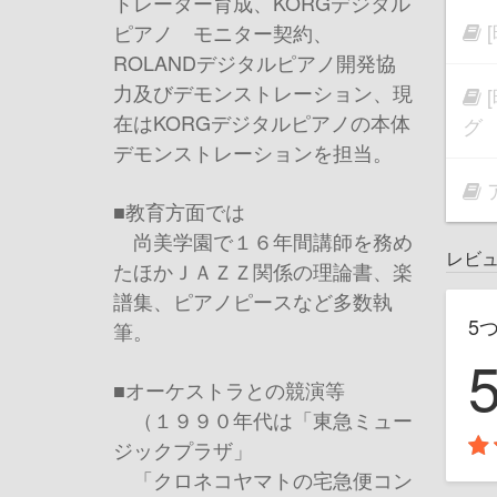
トレーター育成、KORGデジタル
ピアノ モニター契約、
ROLANDデジタルピアノ開発協
力及びデモンストレーション、現
在はKORGデジタルピアノの本体
グ
デモンストレーションを担当。
■教育方面では
尚美学園で１６年間講師を務め
レビ
たほかＪＡＺＺ関係の理論書、楽
譜集、ピアノピースなど多数執
5
筆。
■オーケストラとの競演等
（１９９０年代は「東急ミュー
ジックプラザ」
「クロネコヤマトの宅急便コン