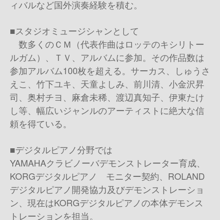
ィバルなど国外演奏経験を積む。
■スタジオミュージシャンとして
数多くのＣＭ（代表作曲はロッテのキシリトー
ルガム）、ＴＶ、アルバムに参加。その作品数は
参加アルバム100枚を超える。サーカス、しゅうさ
えこ、竹下ユキ、天童よしみ、前川清、小金沢昇
司、奥村チヨ、麻倉未稀、渡辺真知子、伊東たけ
し等、幅広いジャンルのアーティストに絶大な信
頼を得ている。
■デジタルピアノ分野では
YAMAHAクラビノーバデモンストレーター育成、
KORGデジタルピアノ モニター契約、ROLAND
デジタルピアノ開発協力及びデモンストレーショ
ン、現在はKORGデジタルピアノの本体デモンス
トレーションを担当。