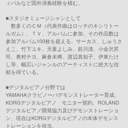
ィバルなど国外演奏経験を積む。
■スタジオミュージシャンとして
数多くのＣＭ（代表作曲はロッテのキシリトー
ルガム）、ＴＶ、アルバムに参加。その作品数は
参加アルバム100枚を超える。サーカス、しゅうさ
えこ、竹下ユキ、天童よしみ、前川清、小金沢昇
司、奥村チヨ、麻倉未稀、渡辺真知子、伊東たけ
し等、幅広いジャンルのアーティストに絶大な信
頼を得ている。
■デジタルピアノ分野では
YAMAHAクラビノーバデモンストレーター育成、
KORGデジタルピアノ モニター契約、ROLAND
デジタルピアノ開発協力及びデモンストレーショ
ン、現在はKORGデジタルピアノの本体デモンス
トレーションを担当。