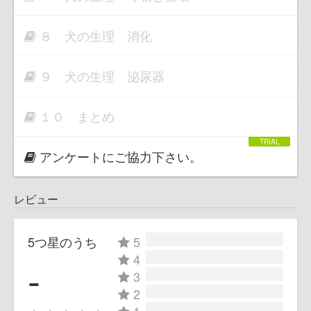
８ 犬の生理 消化
９ 犬の生理 泌尿器
１０ まとめ
アンケートにご協力下さい。
レビュー
5つ星のうち
5
4
-
3
2