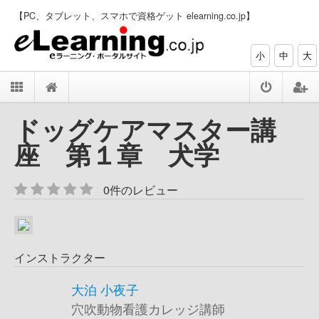
【PC、タブレット、スマホで資格ゲット elearning.co.jp】
小
中
大
ドッグケアマスター講
座 第１章 犬学
0件のレビュー
インストラクター
大泊 小夜子
穴吹動物看護カレッジ講師