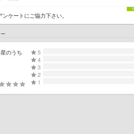
アンケートにご協力下さい。
ュー
つ星のうち
5
4
3
2
1