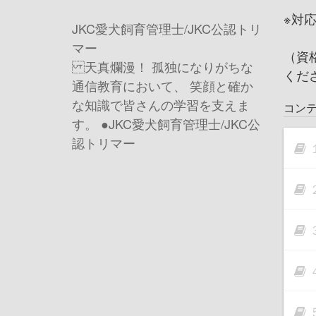
※対
JKC愛犬飼育管理士/JKC公認トリ
マー
（資
天真爛漫！ 孤独になりがちな
くだ
通信教育において、 笑顔と確か
な知識で皆さんの学習を支えま
コン
す。 ●JKC愛犬飼育管理士/JKC公
認トリマー