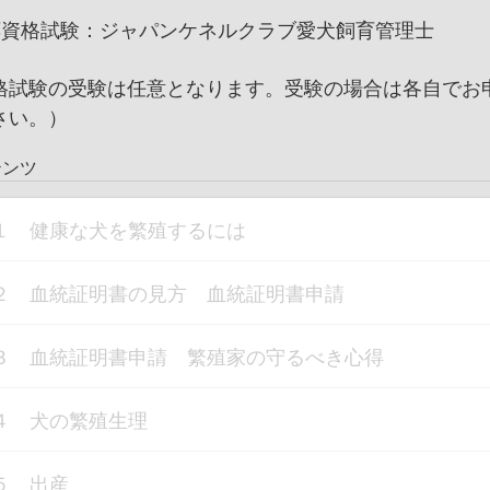
応資格試験：ジャパンケネルクラブ愛犬飼育管理士
格試験の受験は任意となります。受験の場合は各自でお
さい。）
テンツ
１ 健康な犬を繁殖するには
２ 血統証明書の見方 血統証明書申請
３ 血統証明書申請 繁殖家の守るべき心得
４ 犬の繁殖生理
５ 出産