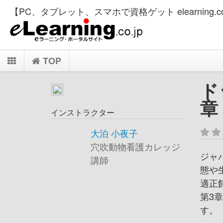
【PC、タブレット、スマホで資格ゲット elearning.co
TOP
ド
章
インストラクター
大泊 小夜子
穴吹動物看護カレッジ
ジャ
講師
態や
適正
第3
す。