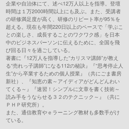
企業や自治体にて、述べ12万人以上を指導。登壇
時間は１万2000時間以上にも及ぶ。また、受講者
の研修満足度が高く、研修のリピート率が95％を
超える。現在も年間220日以上のペースで「学ぶこ
との楽しさ、成長することのワクワク感」を日本
中のビジネスパーソンに伝えるために、全国を飛
び回る日々を過ごしている。
著書に『12万人を指導した“カリスマ講師”が教え
る“売れっ子講師”になる112の秘訣』『“思考停止人
生”から卒業するための個人授業』（共にごま書房
新社）、『知恵の素～アイディアがどんどんわい
てくる～』『速習！シンプルに文章を書く技術～
読み手をうならせる３２のテクニック～』（共に
ＰＨＰ研究所）。
また、通信教育やｅラーニング教材も多数手がけ
ている。