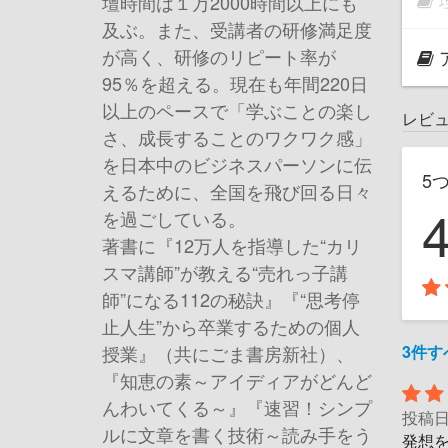
壇時間は１万2000時間以上にも
及ぶ。また、受講者の研修満足度
が高く、研修のリピート率が
95％を超える。現在も年間220日
以上のペースで「学ぶことの楽し
レビ
さ、成長することのワクワク感」
を日本中のビジネスパーソンに伝
5
えるために、全国を飛び回る日々
を過ごしている。
著書に『12万人を指導した“カリ
スマ講師”が教える“売れっ子講
師”になる112の秘訣』『“思考停
止人生”から卒業するための個人
3件
授業』（共にごま書房新社）、
『知恵の素～アイディアがどんど
んわいてくる～』『速習！シンプ
投稿
ルに文章を書く技術～読み手をう
発想