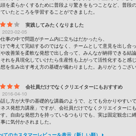
地頭を柔らかくするために普段より驚きをもつことなど、普段
けていたところを学習することができました。
実践してみたくなりました
日
2023-02-05
の仕事の中で問題がチーム内に立ちはだかったら、
だけで考えて完結するのではなく、チームとして意見を出し合
策や改善策を柔軟な発想で出し合って、みんなが納得できる結
、それを具現化していけたら生産性も上がって活性化すると感
発想を生み出す考え方の基礎が備わりました。ありがとうござ
会社員だけでなくクリエイターにもおすすめ
日
2016-04-10
の話し方が大学の基礎的な講義のようで、とても分かりやすい
ジネス発想力講座」ですが、会社員だけでなくクリエイターに
です。自由な発想力を持っているつもりでも、実は固定観念に
た事に気付かされました。
すべてのカスタマーレビューを表示（新しい順）