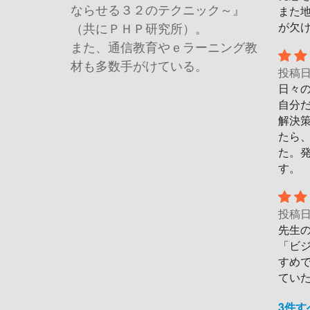
ならせる３２のテクニック～』
また
が欠
（共にＰＨＰ研究所）。
また、通信教育やｅラーニング教
材も多数手がけている。
投稿
日々
自分
解決
たら
た。
す。
投稿
先生
「ビ
すめ
てい
3件