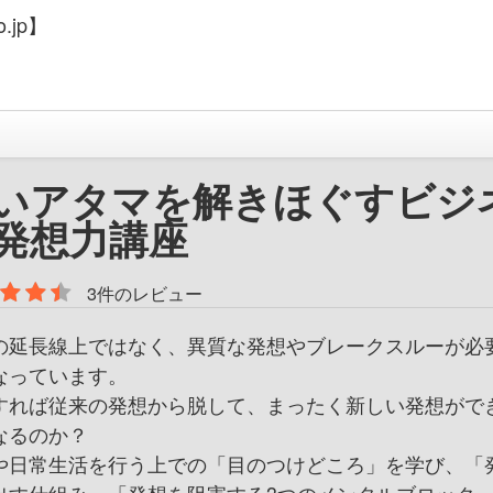
.jp】
いアタマを解きほぐすビジ
発想力講座
3件のレビュー
の延長線上ではなく、異質な発想やブレークスルーが必
なっています。
すれば従来の発想から脱して、まったく新しい発想がで
なるのか？
や日常生活を行う上での「目のつけどころ」を学び、「