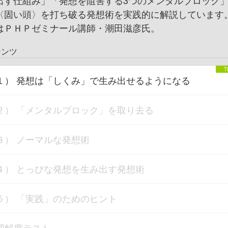
出す仕組み」「発想を阻害する3つのメンタルブロック
〈固い頭〉を打ち破る発想術を実践的に解説しています
はＰＨＰゼミナール講師・潮田滋彦氏。
テンツ
１） 発想は「しくみ」で生み出せるようになる
２） 「メンタルブロック」を取り去る
３） ノーマルな発想術
４） とっぴな発想を生み出す発想術
５） 「実践」のためのヒント
理解度テスト