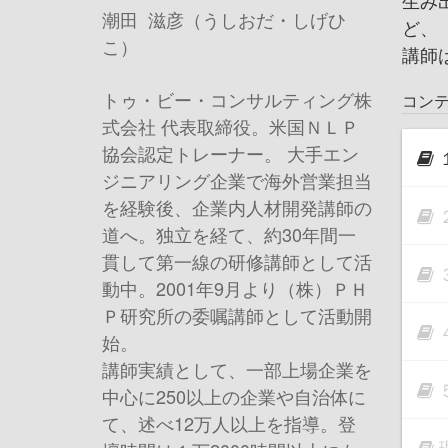
生み
潮田 滋彦（うしおだ・しげひ
ど、
こ）
講師
トゥ・ビー・コンサルティング株
コン
式会社 代表取締役。米国ＮＬＰ
協会認定トレーナー。 大手エン
ジニアリング企業で海外営業担当
を経験後、企業内人材開発講師の
道へ。独立を経て、約30年間一
貫して第一線の研修講師として活
動中。2001年9月より（株）ＰＨ
Ｐ研究所の委嘱講師として活動開
始。
講師実績として、一部上場企業を
中心に250以上の企業や自治体に
て、述べ12万人以上を指導。登