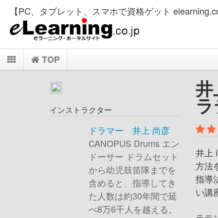
【PC、タブレット、スマホで資格ゲット elearning.co
TOP
井
ラ
インストラクター
ドラマー 井上 尚彦
CANOPUS Drums エン
井上
ドーサー ドラムセット
方法
から幼児鼓笛隊までを
指導
含めると、指導してき
い講
た人数は約30年間で延
べ8万6千人を越える。
ラテ