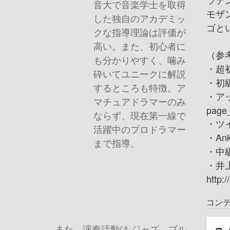
音大で音楽学士を取得
モザ
した独自のアカデミッ
ゴと
クな指導理論は評価が
高い。また、初心者に
（参考
も分かりやすく、噛み
・超初心
砕いてユニークに解説
・初級編
するところも特徴。ア
・アップ
マチュアドラマーのみ
page
ならず、現在第一線で
・ツイン
活躍中のプロドラマー
・Ankl
まで指導。
・中級編
・井上
http:
コン
また、演奏活動は ジャズ、ブル