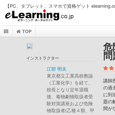
【PC、タブレット、スマホで資格ゲット elearning.co
TOP
危
問
インストラクター
江部 明夫
東京都立工業高校教諭
講師
（工業化学）を経て、
の過
校長となり定年退職
に到
後、毒物劇物取扱者受
題の
験対策講座および危険
間が
物取扱者(乙種４類、甲