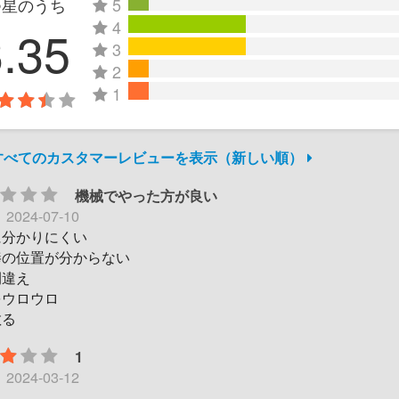
つ星のうち
5
4
3.35
3
2
1
件すべてのカスタマーレビューを表示（新しい順）
機械でやった方が良い
日
2024-07-10
に分かりにくい
棒の位置が分からない
間違え
をウロウロ
散る
1
日
2024-03-12