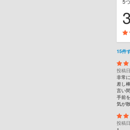
5
15
投稿
非常
差し
言い
手前
気が
投稿
1