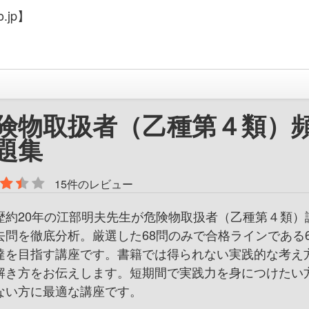
.jp】
険物取扱者（乙種第４類）
題集
15件のレビュー
歴約20年の江部明夫先生が危険物取扱者（乙種第４類）
去問を徹底分析。厳選した68問のみで合格ラインである6
達を目指す講座です。書籍では得られない実践的な考え
解き方をお伝えします。短期間で実践力を身につけたい
ない方に最適な講座です。