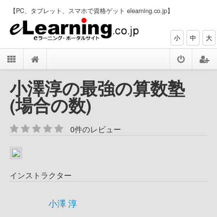
【PC、タブレット、スマホで資格ゲット elearning.co.jp】
小
中
大
小澤淳の最強の算数塾
(場合の数)
0件のレビュー
インストラクター
小澤 淳