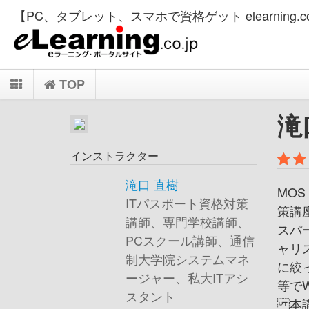
【PC、タブレット、スマホで資格ゲット elearning.co
TOP
滝
インストラクター
滝口 直樹
MOS
ITパスポート資格対策
策講
講師、専門学校講師、
スパ
PCスクール講師、通信
ャリ
制大学院システムマネ
に絞
ージャー、私大ITアシ
等で
スタント
本講