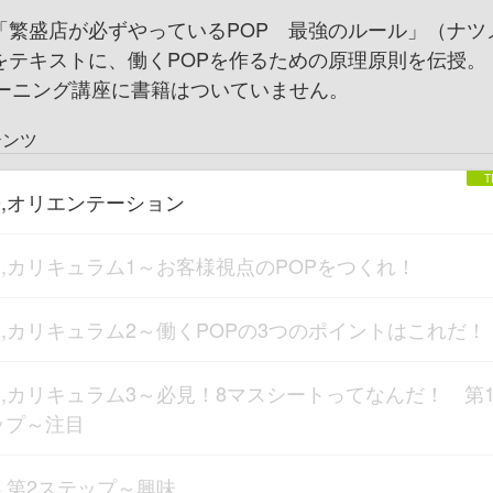
「繁盛店が必ずやっているPOP 最強のルール」（ナツ
をテキストに、働くPOPを作るための原理原則を伝授。
ラーニング講座に書籍はついていません。
テンツ
0,オリエンテーション
1,カリキュラム1～お客様視点のPOPをつくれ！
2,カリキュラム2～働くPOPの3つのポイントはこれだ！
3,カリキュラム3～必見！8マスシートってなんだ！ 第
ップ～注目
4,第2ステップ～興味