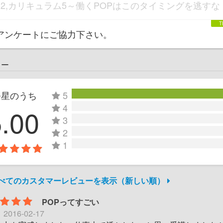
12,カリキュラム5～働くPOPはこのタイミングを逃すな
アンケートにご協力下さい。
ュー
つ星のうち
5
4
5.00
3
2
1
すべてのカスタマーレビューを表示（新しい順）
POPってすごい
日
2016-02-17