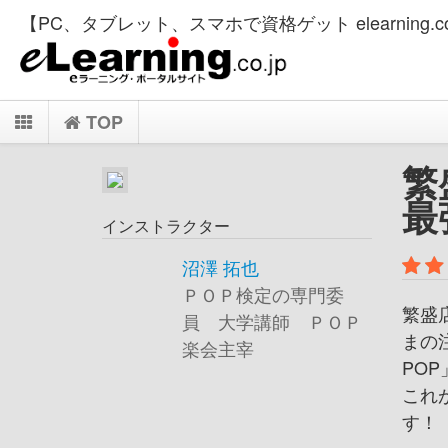
【PC、タブレット、スマホで資格ゲット elearning.co
TOP
繁
最
インストラクター
沼澤 拓也
ＰＯＰ検定の専門委
繁盛
員 大学講師 ＰＯＰ
まの
楽会主宰
POP
これ
す！