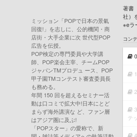
著書
社）
ミッション「POPで日本の景氣
※e
回復!」を志しに、公的機関・商
店街・大手企業に次 世代型POP
コン
広告を伝授。
POP検定の専門委員や大学講
師、POP楽会主宰、チームPOP
ジャパンTMプロデュ ース、POP
甲子園TMコンテスト審査委員長
も務める。
年間 150 回を超えるセミナー活
動は口コミで拡大中!日本にとど
まらず海外講演な ど、ファン層
テ
はアジア圏に及ぶ!
「POPスター」の愛称で、新
聞・雑誌等メディアへの執筆活動