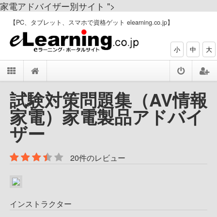
家電アドバイザー別サイト ">
【PC、タブレット、スマホで資格ゲット elearning.co.jp】
小
中
大
試験対策問題集（AV情報
家電）家電製品アドバイ
ザー
20件のレビュー
インストラクター