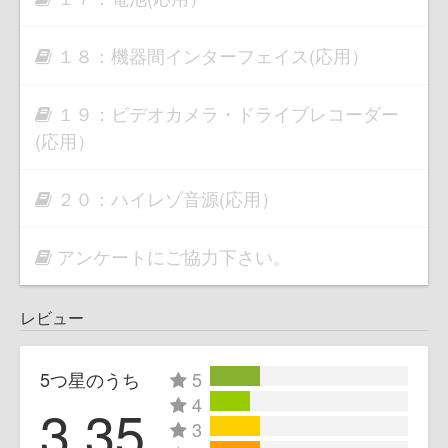
１８：機器間インターフェイス(応用）
１９：ビデオカメラ・ドライブレコーダー
(応用）
２０：ハイレゾ音源(応用）
アンケートにご協力下さい。
レビュー
5つ星のうち
5
4
3.35
3