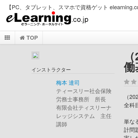
【PC、タブレット、スマホで資格ゲット elearning.co
TOP
（
働
インストラクター
梅本 達司
ティースリー社会保険
（2
労務士事務所 所長
全科
有限会社ティスリーナ
レッジシステム 主任
単な
講師
計問
実し