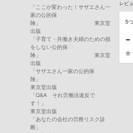
レビ
「ここが変わった！サザエさん一
家の公的保
5
険」 東京堂
-
出版
「子育て・共働き夫婦のための損
をしない公的保
険」 東京堂
出版
「サザエさん一家の公的保
険
東京堂出版
「
Q&A
それ労働法違反で
す！
東京堂出版
「あなたの会社の労務リスク診
断」