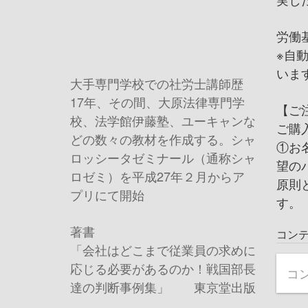
労働
※自
いま
大手専門学校での社労士講師歴
17
年、その間、大原法律専門学
【ご
校、法学館伊藤塾、ユーキャンな
ご購入
どの数々の教材を作成する。シャ
①お
ロッシータゼミナール（通称シャ
望の
ロゼミ）を平成
27
年２月からア
原則
プリにて開始
す。
著書
コン
「会社はどこまで従業員の求めに
応じる必要があるのか！戦国部長
コ
達の判断事例集」 東京堂出版