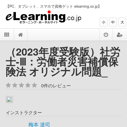
【PC、タブレット、スマホで資格ゲット elearning.co.jp】
小
中
大
（2023年度受験版）社労
士-Ⅲ：労働者災害補償保
険法 オリジナル問題_
0件のレビュー
インストラクター
梅本 達司