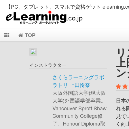
【PC、タブレット、スマホで資格ゲット elearning.co
TOP
リ
上
インストラクター
ン
さくらラーニングラボ
ラトリ 上田怜奈
大阪外国語大学(現大阪
日本
大学)外国語学部卒業。
れる
Vancouver Sprott Shaw
Community College修
見て
了。Honour Diploma取
く向