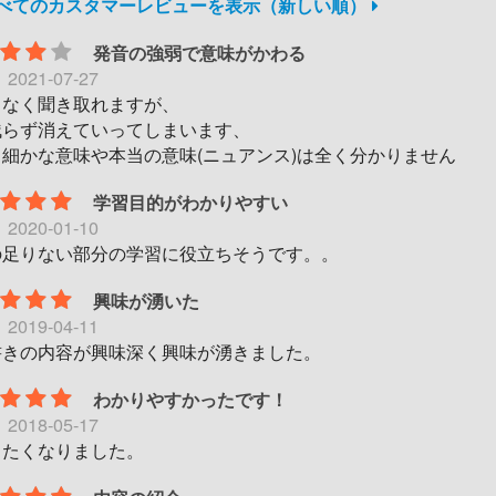
すべてのカスタマーレビューを表示（新しい順）
発音の強弱で意味がかわる
日
2021-07-27
となく聞き取れますが、
残らず消えていってしまいます、
細かな意味や本当の意味(ニュアンス)は全く分かりません
学習目的がわかりやすい
日
2020-01-10
の足りない部分の学習に役立ちそうです。。
興味が湧いた
日
2019-04-11
書きの内容が興味深く興味が湧きました。
わかりやすかったです！
日
2018-05-17
したくなりました。