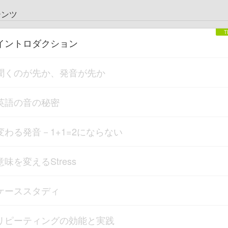
テンツ
イントロダクション
聞くのが先か、発音が先か
英語の音の秘密
変わる発音－1+1=2にならない
意味を変えるStress
ケーススタディ
リピーティングの効能と実践