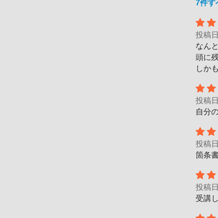
7件
投稿
なん
頭に
しかも
投稿
自分
投稿
箇条
投稿
受講