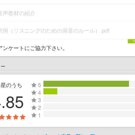
音声教材の紹介
訳例（リスニングのための発音のルール）.pdf
アンケートにご協力下さい。
ュー
つ星のうち
5
4
4.85
3
2
1