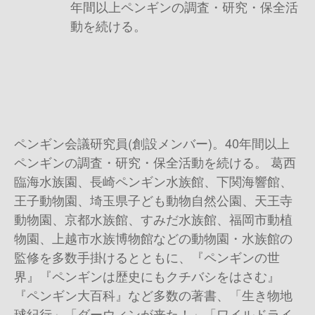
年間以上ペンギンの調査・研究・保全活
動を続ける。
ペンギン会議研究員(創設メンバー)。40年間以上
ペンギンの調査・研究・保全活動を続ける。 葛西
臨海水族園、長崎ペンギン水族館、下関海響館、
王子動物園、埼玉県子ども動物自然公園、天王寺
動物園、京都水族館、すみだ水族館、福岡市動植
物園、上越市水族博物館などの動物園・水族館の
監修を多数手掛けるとともに、『ペンギンの世
界』『ペンギンは歴史にもクチバシをはさむ』
『ペンギン大百科』など多数の著書、「生き物地
球紀行」「ダーウィンが来た！」「ワイルドライ