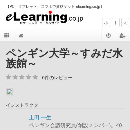
【PC、タブレット、スマホで資格ゲット elearning.co.jp】
小
中
大
ペンギン大学～すみだ水
族館～
0件のレビュー
インストラクター
上田 一生
ペンギン会議研究員(創設メンバー)。40