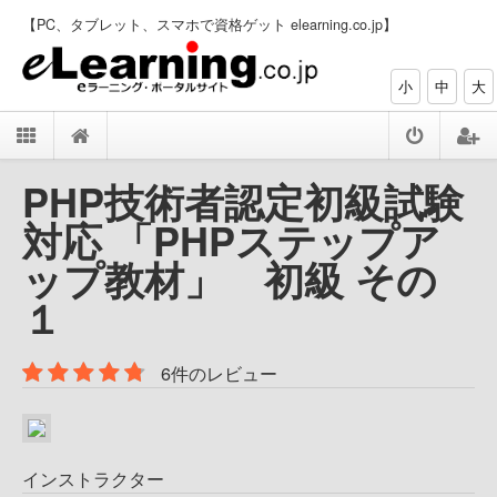
【PC、タブレット、スマホで資格ゲット elearning.co.jp】
小
中
大
PHP技術者認定初級試験
対応 「PHPステップア
ップ教材」 初級 その
１
6件のレビュー
インストラクター