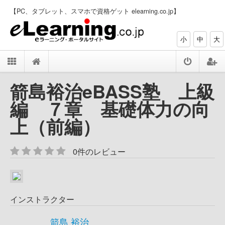
【PC、タブレット、スマホで資格ゲット elearning.co.jp】
小
中
大
箭島裕治eBASS塾 上級
編 ７章 基礎体力の向
上（前編）
0件のレビュー
インストラクター
箭島 裕治