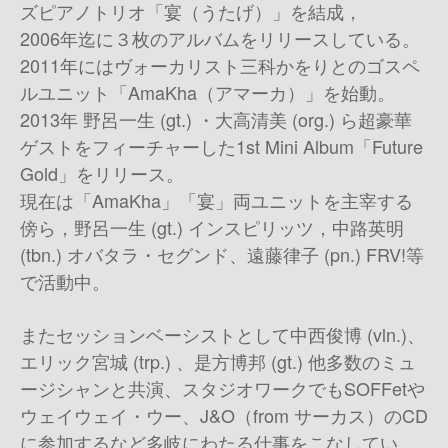
ズピアノトリオ「宴（うたげ）」を結成，
2006年迄に３枚のアルバムをリリースしている。
2011年にはヴォーカリスト三科かをりとのゴスペ
ルユニット「AmaKha（アマーカ）」を始動。
2013年 野呂一生 (gt.) ・大高清美 (org.) ら超豪華
ゲストをフィーチャーした1st Mini Album「Future
Gold」をリリース。
現在は「AmaKha」「宴」両ユニットを主宰する
傍ら，野呂一生 (gt.) インスピリッツ，中路英明
(tbn.) オバタラ・セグンド、遠藤律子 (pn.) FRV!等
で活動中。
またセッションベーシストとして中西俊博 (vln.)、
エリック宮城 (trp.) 、是方博邦 (gt.) 他多数のミュ
ージシャンと共演、スタジオワークでもSOFFetや
ウェイウェイ・ウー、J&O（from サーカス）のCD
に参加するなど多岐にわたる仕事をこなしてい