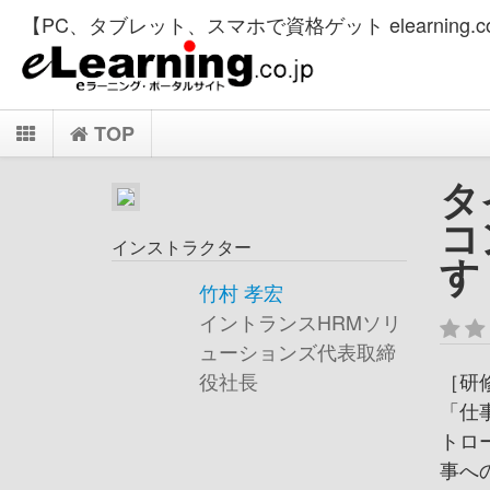
【PC、タブレット、スマホで資格ゲット elearning.co
TOP
タ
コ
インストラクター
す
竹村 孝宏
イントランスHRMソリ
ューションズ代表取締
［研
役社長
「仕
トロ
事へ