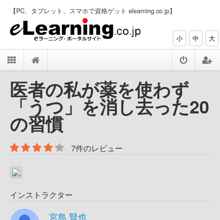
【PC、タブレット、スマホで資格ゲット elearning.co.jp】
小
中
大
医者の私が薬を使わず
「うつ」を消し去った20
の習慣
7件のレビュー
インストラクター
宮島 賢也