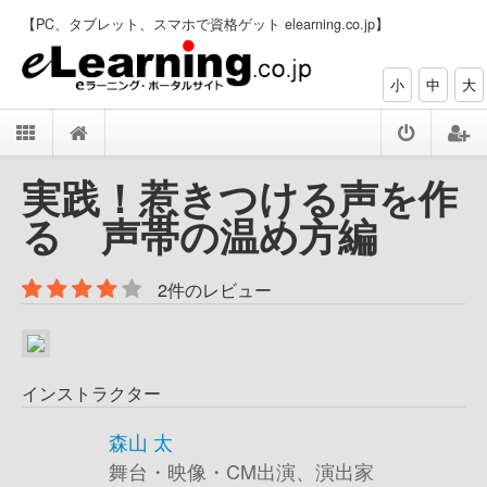
【PC、タブレット、スマホで資格ゲット elearning.co.jp】
小
中
大
実践！惹きつける声を作
る 声帯の温め方編
2件のレビュー
インストラクター
森山 太
舞台・映像・CM出演、演出家