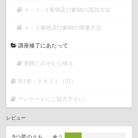
４－１−３毒物及び劇物の識別方法
４－２毒物及び劇物の廃棄方法
講座修了にあたって
受験にのぞむ心構え
第1章－テキスト（旧）
アンケートにご協力下さい。
レビュー
5つ星のうち
5