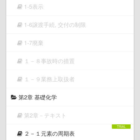
1-5表示
1-6譲渡手続, 交付の制限
1-7廃棄
１－８事故時の措置
１－９業務上取扱者
第2章 基礎化学
第2章－テキスト
２－１元素の周期表