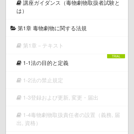
講座ガイダンス（毒物劇物取扱者試験と
は）
第1章 毒物劇物に関する法規
第1章－テキスト
1-1法の目的と定義
1-2法の禁止規定
1-3登録および更新, 変更・届出
1-4毒物劇物取扱責任者の設置（義務, 届
出, 資格）