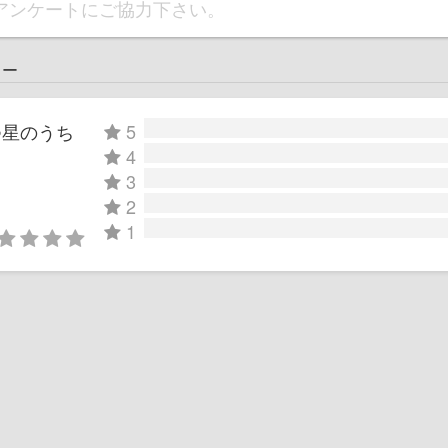
アンケートにご協力下さい。
ュー
つ星のうち
5
4
3
2
1