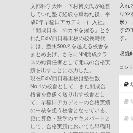
入れ
文部科学大臣・下村博文氏が経営
りや
していた塾で経験を重ねた後、平
形）
成6年早稲田アカデミーに入社。
すの
「開成日本一のカギを握る」とさ
す。
れたExiV西日暮里校の校長時代
には、塾生500名を越える校舎を
収録
まとめあげ、さらにNN開成クラ
スの総責任者として開成の合格実
コン
績を出すことに尽力した。
現在ExiV西日暮里校は塾生数
No.1の校舎として、また開成合
格者を数多く送り出す校舎とし
て、早稲田アカデミーの合格実績
の中核を担う校舎となっている。
更に算数・数学のエキスパートと
して、合格実績においても早稲田