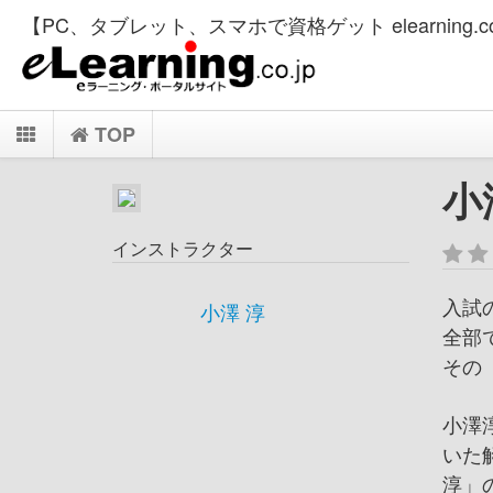
【PC、タブレット、スマホで資格ゲット elearning.co
TOP
小
インストラクター
入試
小澤 淳
全部
その
小澤
いた
淳」