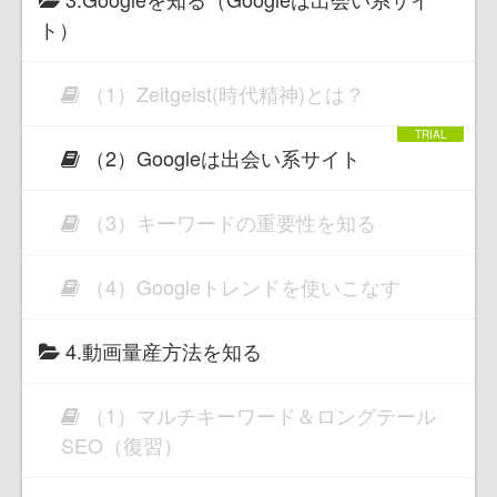
ト）
（1）Zeitgeist(時代精神)とは？
（2）Googleは出会い系サイト
（3）キーワードの重要性を知る
（4）Googleトレンドを使いこなす
4.動画量産方法を知る
（1）マルチキーワード＆ロングテール
SEO（復習）