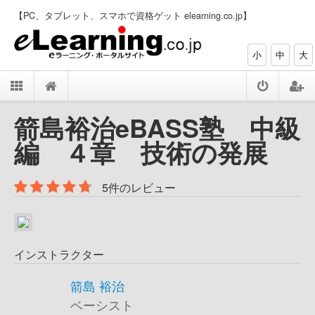
【PC、タブレット、スマホで資格ゲット elearning.co.jp】
小
中
大
箭島裕治eBASS塾 中級
編 ４章 技術の発展
5件のレビュー
インストラクター
箭島 裕治
ベーシスト