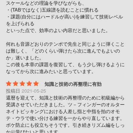
スケールなどの理論を学びながらも、
・(TABではなく)五線譜を読むことに慣れる
・課題(自分にはハードルが高い)を練習して技術レベル
を上げられる
といった点で、効率のよい内容だと思いました。
何れも音源どおりのテンポで先生と同じように弾くこと
は難しく、「どのくらい弾けたら次に進んでもよいの
か」迷いました。
この後も本章の課題を復習して、もう少し弾けるように
なってから次に進みたいと思っています。
知識と技術の再整理に有効
投稿日
2021-05-25
還暦を迎えて、知識と技術の再整理のために初級編から
受講させていただきました。ツ－フィンガーのオルター
ネイトピッキングにおける人差し指と中指を拍のオモ
テ・ウラで使い分ける練習を一からやり直しています。
ボケ防止にも役立ちそうです。引き続きリズム編をしっ
かり学びたいと思います。