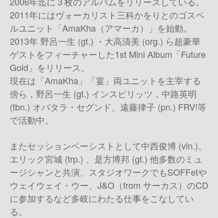
2006年迄に３枚のアルバムをリリースしている。
2011年にはヴォーカリスト三科かをりとのゴスペ
ルユニット「AmaKha（アマーカ）」を始動。
2013年 野呂一生 (gt.) ・大高清美 (org.) ら超豪華
ゲストをフィーチャーした1st Mini Album「Future
Gold」をリリース。
現在は「AmaKha」「宴」両ユニットを主宰する
傍ら，野呂一生 (gt.) インスピリッツ，中路英明
(tbn.) オバタラ・セグンド、遠藤律子 (pn.) FRV!等
で活動中。
またセッションベーシストとして中西俊博 (vln.)、
エリック宮城 (trp.) 、是方博邦 (gt.) 他多数のミュ
ージシャンと共演、スタジオワークでもSOFFetや
ウェイウェイ・ウー、J&O（from サーカス）のCD
に参加するなど多岐にわたる仕事をこなしてい
る。