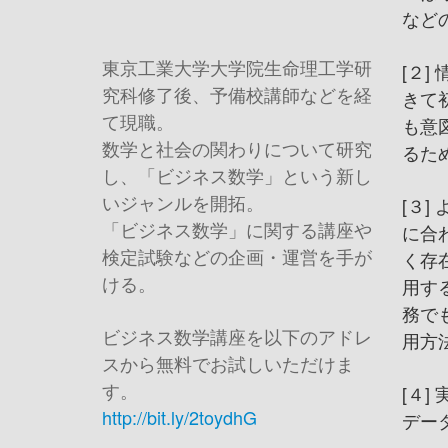
など
東京工業大学大学院生命理工学研
[２
究科修了後、予備校講師などを経
きて
て現職。
も意
数学と社会の関わりについて研究
るた
し、「ビジネス数学」という新し
いジャンルを開拓。
[３
「ビジネス数学」に関する講座や
に合
検定試験などの企画・運営を手が
く存
ける。
用す
務で
ビジネス数学講座を以下のアドレ
用方
スから無料でお試しいただけま
す。
[４]
http://bit.ly/2toydhG
デー