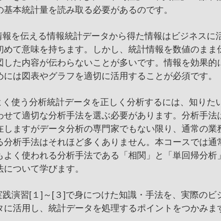
の基本統計量を読み取る必要があるのです。
] 情報を伝える 情報統計データから得た情報はビジネスに
初めて意味を持ちます。しかし、統計情報を数値のまま
図した内容が伝わらないことが多いです。情報を効果的
めには図表やグラフを適切に活用することが必須です。
] よく使う分析 統計データを正しく分析するには、知りた
わせて適切な分析手法を選ぶ必要があります。分析手法
在しますがデータ分析の専門家でもない限り、通常の業
る分析手法はそれほど多くありません。 本コースでは通
もよく使われる分析手法である「相関」と「単回帰分析
法について学びます。
 実践演習 [１]～[３]で身につけた知識・手法を、実際の
タに活用し、統計データを処理するポイントをつかみま