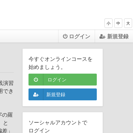
小
中
大
ログイン
新規登録
今すぐオンラインコースを
始めましょう。
ログイン
践演習
用でき
新規登録
字の羅
ソーシャルアカウントで
」と
ログイン
偏差」