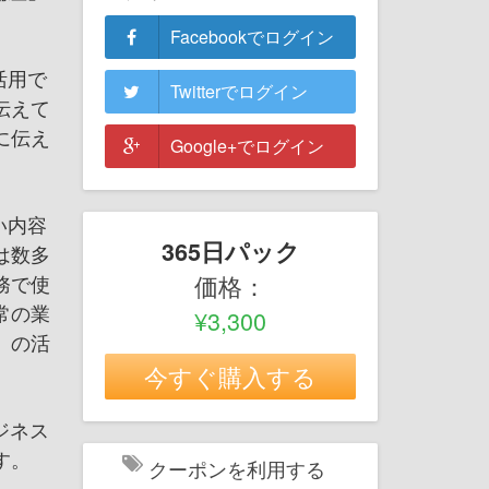
Facebookでログイン
活用で
Twitterでログイン
伝えて
に伝え
Google+でログイン
い内容
365日パック
は数多
務で使
価格：
常の業
¥3,300
」の活
今すぐ購入する
ビジネス
す。
クーポンを利用する