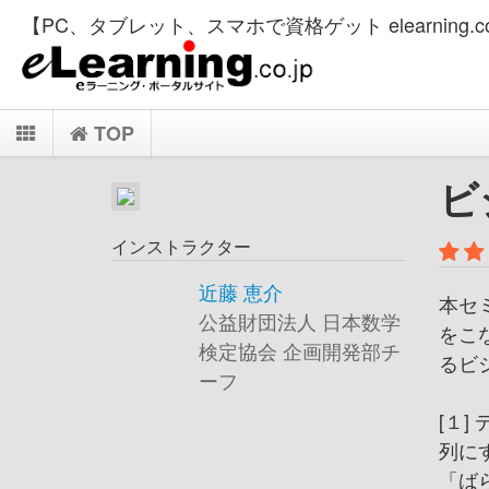
【PC、タブレット、スマホで資格ゲット elearning.co
TOP
ビ
インストラクター
近藤 恵介
本セ
公益財団法人 日本数学
をこ
検定協会 企画開発部チ
るビ
ーフ
[１
列に
「ば