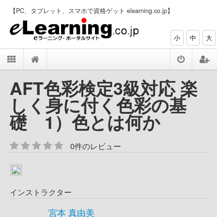
【PC、タブレット、スマホで資格ゲット elearning.co.jp】
小
中
大
AFT色彩検定3級対応 楽
しく身に付く色彩の基
礎 1）色とは何か
0件のレビュー
インストラクター
宮本 真由美