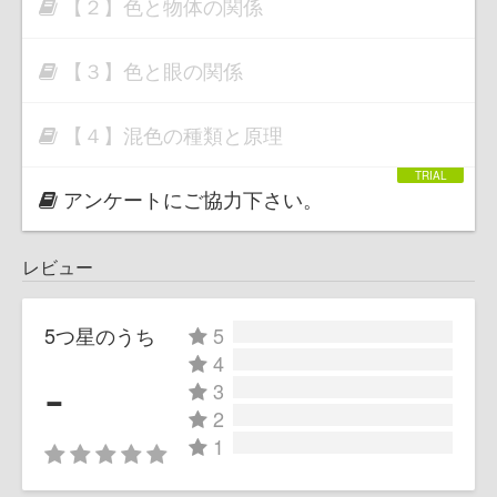
【２】色と物体の関係
【３】色と眼の関係
【４】混色の種類と原理
アンケートにご協力下さい。
レビュー
5つ星のうち
5
4
-
3
2
1