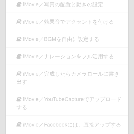
iMovie／写真の配置と動きの設定
iMovie／効果音でアクセントを付ける
iMovie／BGMを自由に設定する
iMovie／ナレーションをフル活用する
iMovie／完成したらカメラロールに書き
出す
iMovie／YouTubeCaptureでアップロード
する
iMovie／Facebookには、直接アップする