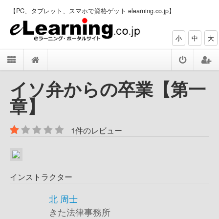
【PC、タブレット、スマホで資格ゲット elearning.co.jp】
小
中
大
イソ弁からの卒業【第一
章】
1件のレビュー
インストラクター
北 周士
きた法律事務所