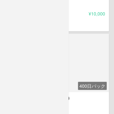
-
受講料
¥10,000
葛原 久美
株式会社ベリース代表取締役。
400日パック
第3章 民法２(債権・親族相続)
-