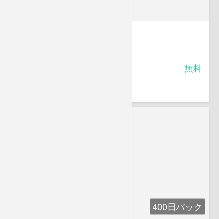
オリエンテーション
-
受講料
無料
葛原 久美
株式会社ベリース代表取締役。
400日パック