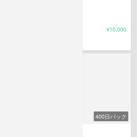
第1章 憲法
-
受講料
¥10,000
葛原 久美
株式会社ベリース代表取締役。
400日パック
第2章 民法1