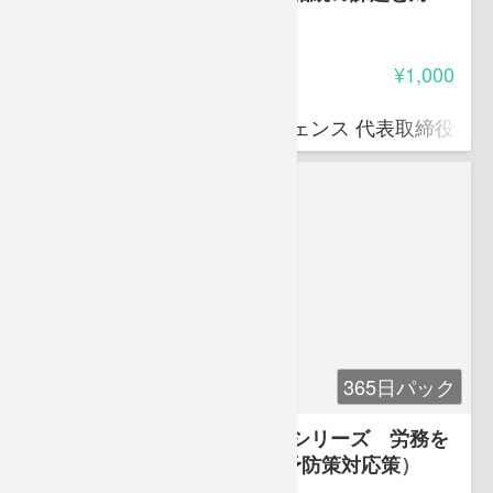
策）
-
受講料
¥1,000
白根 壽晴
株式会社エフピーインテリジェンス 代表取締役 
365日パック
遠藤輝好弁護士の企業の法律シリーズ 労務を
巡る諸問題1（労務リスクと予防策対応策）
-