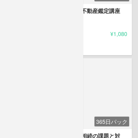
知って得する他士業のための不動産鑑定講座
4.00
受講料
¥1,080
冨田 建
公認会計士 不動産鑑定士
365日パック
大増税時代の相続に備える（相続の課題と対