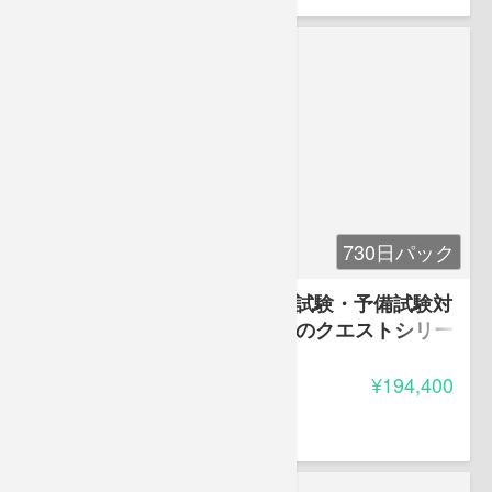
730日パック
2020年度版 よくわかる司法試験・予備試験対
策 基礎講座～遠藤輝好弁護士のクエストシリー
ズ～ 一括パック
-
受講料
¥194,400
遠藤 輝好
遠藤輝好法律事務所