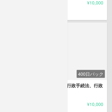
受講料
¥10,000
葛原 久美
株式会社ベリース代表取締役。
400日パック
第4章 行政法１(一般理論等、行政手続法、行政
不服審査法)
-
受講料
¥10,000
葛原 久美