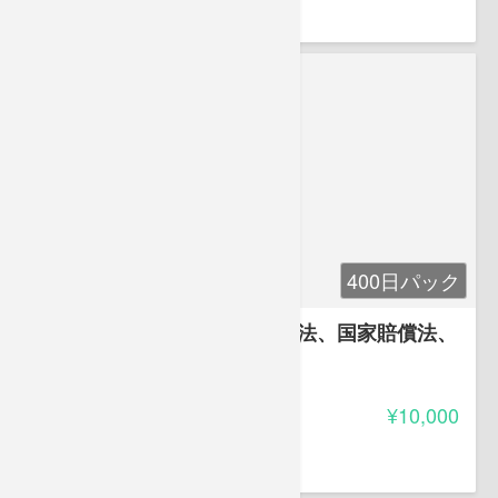
株式会社ベリース代表取締役。
400日パック
第5章 行政法２(行政事件訴訟法、国家賠償法、
地方自治法)
-
受講料
¥10,000
葛原 久美
株式会社ベリース代表取締役。