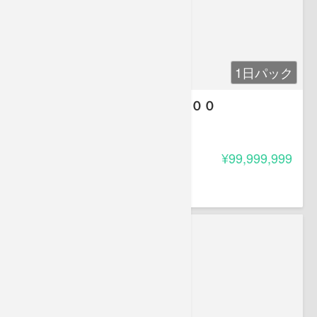
1日パック
行政書士合格集中講座 速短３００
5.00
受講料
¥99,999,999
葛原 久美
株式会社ベリース代表取締役。