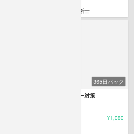
人事コンサル星事務所 代表
社会保険労務士・中小企業診断士
365日パック
自分で簡単に出来るストーカー対策
3.00
受講料
¥1,080
田丸 誠