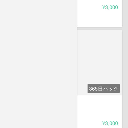
受講料
¥3,000
遠藤 輝好
遠藤輝好法律事務所
365日パック
マイナンバー制度（入門編）
3.00
受講料
¥3,000