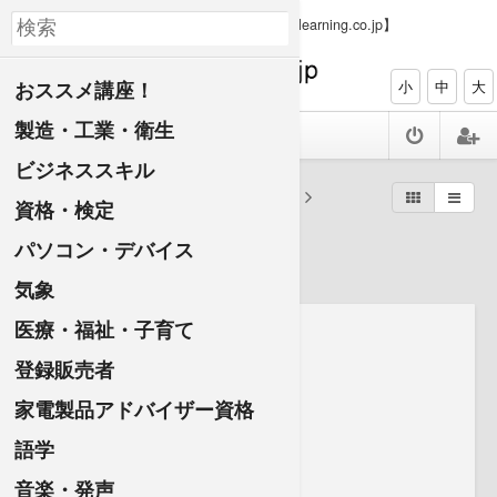
【PC、タブレット、スマホで資格ゲット elearning.co.jp】
おススメ講座！
小
中
大
製造・工業・衛生
ビジネススキル
すべての講座一覧
法律・財務
資格・検定
法律
パソコン・デバイス
気象
医療・福祉・子育て
登録販売者
家電製品アドバイザー資格
語学
音楽・発声