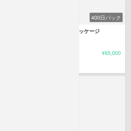
400日パック
行政書士合格集中講座 講義パッケージ
5.00
受講料
¥65,000
葛原 久美
株式会社ベリース代表取締役。