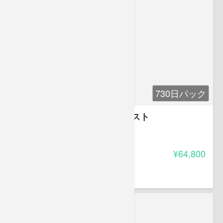
730日パック
遠藤輝好弁護士の｢憲法｣クエスト
-
受講料
¥64,800
遠藤 輝好
遠藤輝好法律事務所