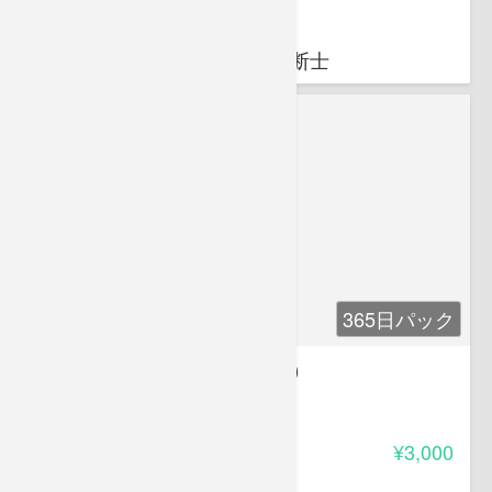
星 昌宏
人事コンサル星事務所 代表
社会保険労務士・中小企業診断士
365日パック
マイナンバー制度（事業者編）
-
受講料
¥3,000
星 昌宏