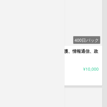
400日パック
第7章 一般知識等(個人情報保護、情報通信、政
治・経済・社会)
5.00
受講料
¥10,000
葛原 久美
株式会社ベリース代表取締役。