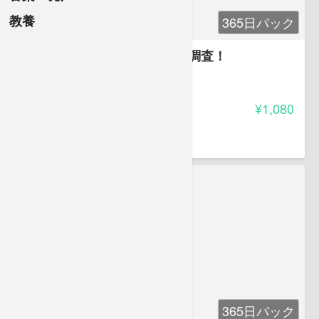
教養
365日パック
これでできる、不動産の役所調査！
3.85
受講料
¥1,080
冨田 建
公認会計士 不動産鑑定士
365日パック