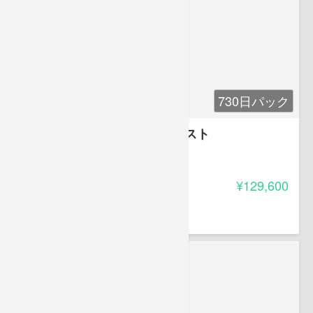
730日パック
遠藤輝好弁護士の｢民法｣クエスト
-
受講料
¥129,600
遠藤 輝好
遠藤輝好法律事務所