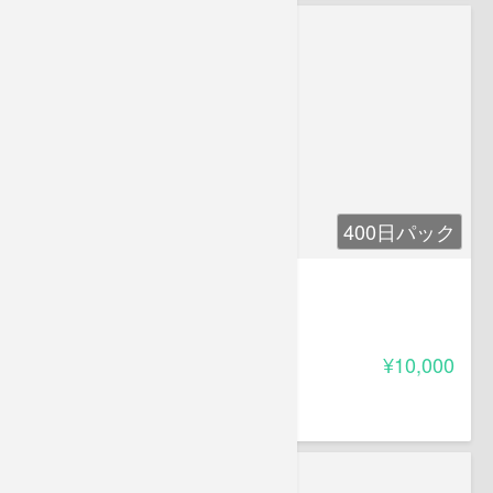
400日パック
第6章 商法・会社法
-
受講料
¥10,000
葛原 久美
株式会社ベリース代表取締役。