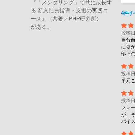
『「メンタリング」で共に成長す
る 新入社員指導・支援の実践コ
4件
ース』（共著／PHP研究所）
がある。
投稿
自分
に気
部下
投稿
単元
投稿
プレ
が、
バイ