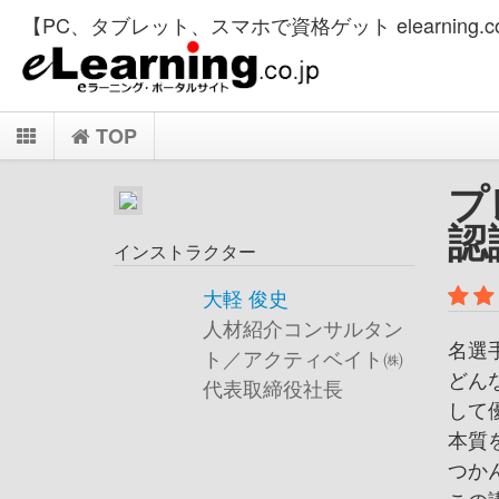
【PC、タブレット、スマホで資格ゲット elearning.co
TOP
プ
認
インストラクター
大軽 俊史
人材紹介コンサルタン
名選
ト／アクティベイト㈱
どん
代表取締役社長
して
本質
つか