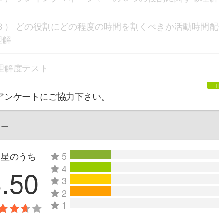
３） どの役割にどの程度の時間を割くべきか活動時間配
理解
理解度テスト
アンケートにご協力下さい。
ュー
つ星のうち
5
4
3.50
3
2
1