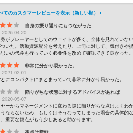
すべてのカスタマーレビューを表示（新しい順）
自身の振り返りにもつながった
日
2025-04-20
自身がプレーヤーとしてのウェイトが多く、全体を見れていな
がついた。活動資源配分を考えたり、上司に対して、気付きや
の思いの代弁も行っていく必要性を改めて確認できて良かった
非常に分かり易かった。
日
2021-03-01
ごとにコンパクトにまとまっていて非常に分かり易かった。
陥りがちな状態に対するアドバイスがあれば
日
2020-05-07
ーヤーからマネージメントに変わる際に陥りがちな点はよくわ
そうならないため、もしくはそうなってしまった場合の具体的
ス、重要な観点がもう少しあると助かります。
視点は新鮮