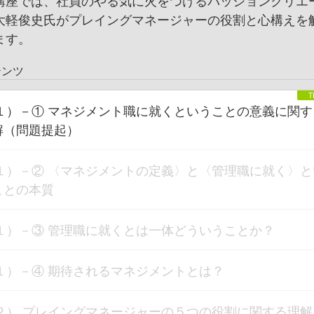
講座では、社員のやる気に火をつけるパッションクリエ
大軽俊史氏がプレイングマネージャーの役割と心構えを
ます。
テンツ
１）－① マネジメント職に就くということの意義に関す
解（問題提起）
１）－② 〈マネジメントの定義〉と〈管理職に就く〉と
ことの本質
１）－③ 管理職に就くとは一体どういうことか？
１）－④ 期待されるマネジメントとは？
２） プレイングマネージャーの５つの役割に関する理解