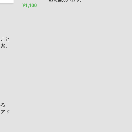
型営業のノウハウ
¥1,100
いこと
提案、
。
かる
なアド