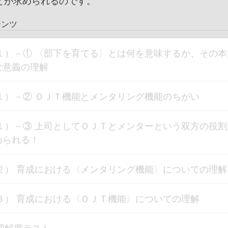
とが求められるのです。
テンツ
１）－① 〈部下を育てる〉とは何を意味するか、その本
な意義の理解
１）－② ＯＪＴ機能とメンタリング機能のちがい
１）－③ 上司としてＯＪＴとメンターという双方の役割
められる！
２） 育成における〈メンタリング機能〉についての理解
３） 育成における〈ＯＪＴ機能〉についての理解
理解度テスト