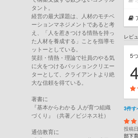
タント。
経営の最大課題は、人材のモチベ
ーションマネジメントであると考
え、「人を惹きつける情熱を持っ
レビ
た人材を養成する」ことを指導モ
ットーとしている。
5
笑顔・情熱・理論で社員のやる気
に火をつけるパッションクリエー
ターとして、クライアントより絶
大な信頼を得ている。
著書に
『基本からわかる 人が育つ組織
3件
づくり』（共著／ビジネス社）
投稿
通信教育に
部下