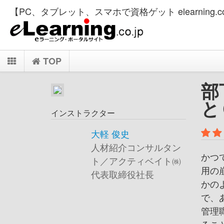
【PC、タブレット、スマホで資格ゲット elearning.co
TOP
部
と
インストラクター
大軽 俊史
人材紹介コンサルタン
かつ
ト／アクティベイト㈱
用の
代表取締役社長
かの
で、
管理