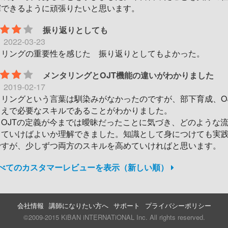
揮できるように頑張りたいと思います。
振り返りとしても
日
2022-03-23
タリングの重要性を感じた 振り返りとしてもよかった。
メンタリングとOJT機能の違いがわかりました
日
2019-02-17
タリングという言葉は馴染みがなかったのですが、部下育成、O
うえで必要なスキルであることがわかりました。
、OJTの定義が今までは曖昧だったことに気づき、どのような
していけばよいか理解できました。知識として身につけても実
ですが、少しずつ両方のスキルを高めていければと思います。
すべてのカスタマーレビューを表示（新しい順）
会社情報
講師になりたい方へ
サポート
プライバシーポリシー
©2009-2015 KiBAN iNTERNATiONAL Inc. All rights reserved.