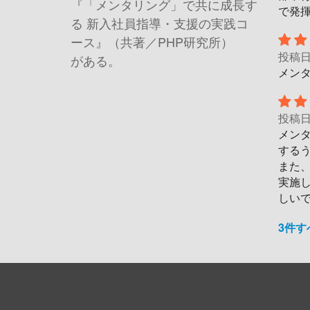
『「メンタリング」で共に成長す
で発
る 新入社員指導・支援の実践コ
ース』（共著／PHP研究所）
投稿
がある。
メン
投稿
メン
する
また
実施
しい
3件