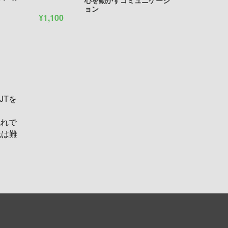
心を動かすコミュニケーシ
ョン
¥1,100
JTを
流れで
践は難